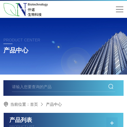
PRODUCT CENTER
产品中心
当前位置：
首页
产品中心
产品列表
PRODUCT LIST