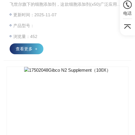
飞世尔旗下的细胞添加剂，这款细胞添加剂(x50)广泛应用于细
胞培养领域，通过独特配方为神经元细胞和干细胞提供必要支
电话
更新时间：2025-11-07
持。感兴趣的话点击网页查看产品规格参数，并向我们咨询获
产品型号：
取最新采购买批发价格。
浏览量：452
查看更多 +