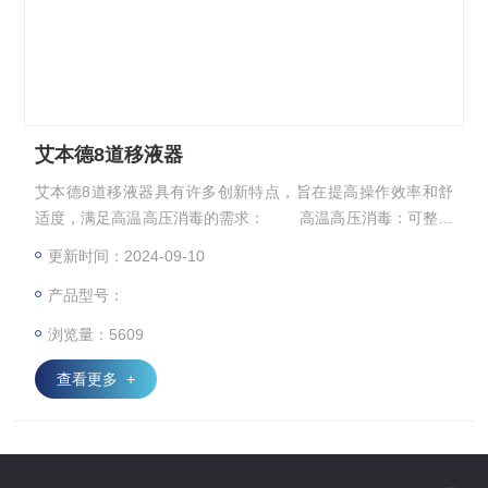
艾本德8道移液器
艾本德8道移液器具有许多创新特点，旨在提高操作效率和舒
适度，满足高温高压消毒的需求： 高温高压消毒：可整支
移液器适用于高温高压消毒，确保实验环境的无菌和安全。
更新时间：2024-09-10
人机工效学设计：轻便且符合人机工效学的设计，使左右手
产品型号：
均能轻松掌握，提高操作的舒适度和效率。 数字视窗：设
有数字视窗，方便用户一目了然地查看所设定的量程，操作更
浏览量：5609
加直观和方便。 量程范围广：量程范围广泛，从0.1μl到
查看更多 +