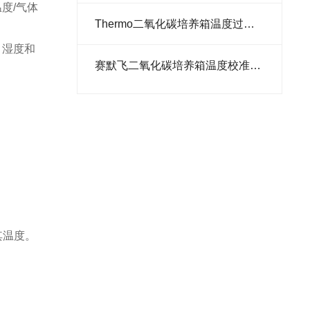
度/气体
细胞计数仪
​Thermo二氧化碳培养箱温度过高怎么办
转染试剂
、湿度和
​赛默飞二氧化碳培养箱温度校准操作指南
培养箱
胰蛋白胨
酵母粉
预混液
添加剂
预染蛋白
其温度。
转子
离心机