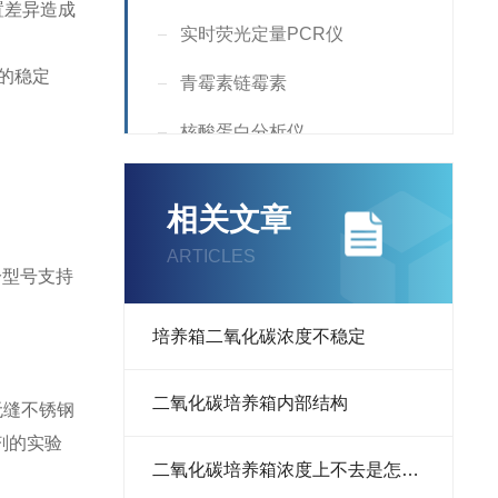
置差异造成
实时荧光定量PCR仪
的稳定
青霉素链霉素
核酸蛋白分析仪
Incubator
相关文章
Countess
ARTICLES
分型号支持
核酸定量仪
Supplement
​培养箱二氧化碳浓度不稳定
液氮罐
二氧化碳培养箱内部结构
无缝不锈钢
RNA提取试剂
剂的实验
​二氧化碳培养箱浓度上不去是怎么回事
荧光分析仪