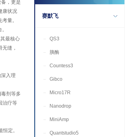
设备，更是
健康状况
赛默飞
先考量。
台。
格。其最核心
QS3
滑无缝，
胰酶
Countess3
的深入理
Gibco
Micro17R
消毒剂等多
因治疗等
Nanodrop
MiniAmp
值恒定。
Quantstudio5