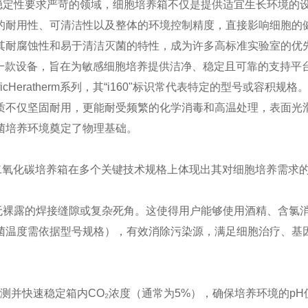
定性要求严苛的领域，细胞培养箱不仅是提供适宜生长环境的
的耐用性、可清洁性以及整体的环境控制精度，直接影响细胞的
其耐腐蚀性和易于清洁灭菌的特性，成为许多高标准实验室的优
的一款设备，旨在为敏感细胞培养提供洁净、稳定且可靠的支持平
ificHeratherm系列，其“i160"标识常代表特定的型号或容积规
质不仅坚固耐用，更能耐受频繁的化学消毒和高温处理，表面光
菌培养环境奠定了物理基础。
二氧化碳培养箱在多个关键技术规格上体现出其对细胞培养需求
裸露的焊接缝隙或复杂死角。这使得用户能够使用酒精、含氯
菌温度需依据型号规格），有效消除污染源，满足细胞治疗、基
测并快速稳定箱内CO₂浓度（通常为5%），确保培养环境的pH