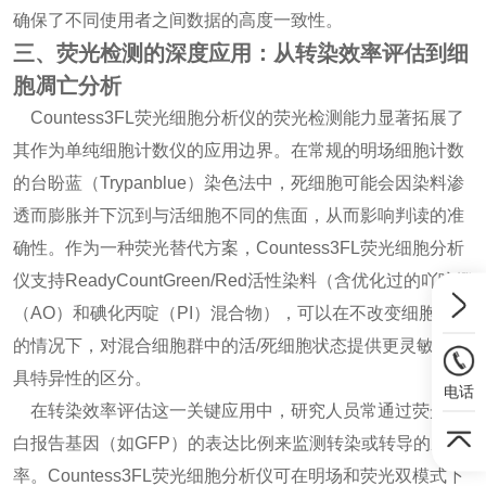
确保了不同使用者之间数据的高度一致性。
三、荧光检测的深度应用：从转染效率评估到细
胞凋亡分析
Countess3FL荧光细胞分析仪的荧光检测能力显著拓展了
其作为单纯细胞计数仪的应用边界。在常规的明场细胞计数
的台盼蓝（Trypanblue）染色法中，死细胞可能会因染料渗
透而膨胀并下沉到与活细胞不同的焦面，从而影响判读的准
确性。作为一种荧光替代方案，Countess3FL荧光细胞分析
仪支持ReadyCountGreen/Red活性染料（含优化过的吖啶橙
（AO）和碘化丙啶（PI）混合物），可以在不改变细胞形态
的情况下，对混合细胞群中的活/死细胞状态提供更灵敏、更
具特异性的区分。
电话
在转染效率评估这一关键应用中，研究人员常通过荧光蛋
白报告基因（如GFP）的表达比例来监测转染或转导的成功
率。Countess3FL荧光细胞分析仪可在明场和荧光双模式下