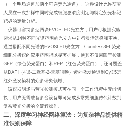
（一个明场通道加两个可选荧光通道）。这种设计允许研究
人员在一次加样中同时完成细胞总浓度测定与特定荧光标记
靶标的定量分析。
仪器可容纳多达两块EVOSLED光立方，用户可根据实验
需求从14种不同光谱范围的光立方中进行灵活选择和更换。
通过搭配不同光谱的EVOSLED光立方，Countess3FL荧光
细胞分析仪的应用范围得以显著扩展，使其不仅局限于检测
GFP（绿色荧光蛋白）和RFP（红色荧光蛋白），还可覆盖
从DAPI（4',6-二脒基-2-苯基吲哚）紫外激发通道到Cy®5远
红外激发染料的众多研究领域。
该仪器明场与荧光检测模式可在同一个工作流程中无缝切
换，用户无需准备多台设备即可完成从常规细胞传代计数到
复杂荧光分析的全流程操作。
二、深度学习神经网络算法：为复杂样品提供精
准识别保障