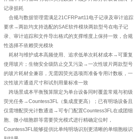
记录损耗
合规与数据管理需满足21CFRPart11电子记录及审计追踪
要求→两款均支持选配的SAE软件模块两款型号在电子记
录、审计追踪和文件导出格式的支撑维度上保持一致，合规
性选择不依赖荧光模块
耗材与维护成本高频使用、追求低单次耗材成本→可重复
使用玻片；生物安全级防止交叉污染→一次性玻片两款型号
的玻片耗材全兼容，无需因荧光选项而准备专用计数板，一
次性玻片通道尺寸和试剂用量标准一致
跨场景成本平衡预算限定为单台设备同时覆盖常规与初级
荧光任务→Countess3FL（集成度更高）；已有明场设备且
仅需增配荧光计数通道→可专门配置Countess3FL在成团细
胞、微小细胞群等需要荧光模式进行精确定位时，
Countess3FL能够提供比单纯明场识别更清晰的单细胞核识
别结果