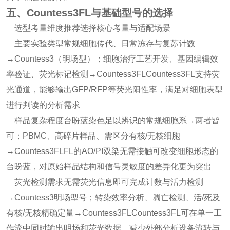
五、Countess3FL与基础型号的选择
选型考量维度推荐选择核心考量与适配场景
主要实验类型常规细胞传代、日常冻存与复苏计数
→Countess3（明场型）；细胞治疗工艺开发、基因编辑效
率验证、荧光标记检测→Countess3FLCountess3FL支持荧
光通道，能够输出GFP/RFP等荧光阳性率，满足对细胞表型
进行判读的分析需求
样品复杂程度台盼蓝染色足以辨识的常规细胞系→两者皆
可；PBMC、高碎片样品、需区分有核/无核细胞
→Countess3FLFL的AO/PI双染无需接触可改变细胞形态的
台盼蓝，对原始样品结构和信号灵敏度的差异化更为突出
荧光检测需求无需荧光信息即可完成计数与活力检测
→Countess3明场型号；转染效率分析、凋亡检测、活/死及
有核/无核精确定量→Countess3FLCountess3FL可在单一工
作流中同时输出明场和荧光数据，减少外部分析设备流转与