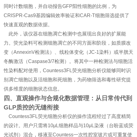
同时计数细胞，并自动报告GFP阳性细胞的比例，为
CRISPR-Cas9基因编辑效率验证和CAR-T细胞筛选提供了
快速直观的数据依据。
此外，该仪器在细胞凋亡检测中也展现出良好的扩展能
力。荧光染料可检测细胞凋亡的不同方面和阶段，如质膜改
变（AnnexinV检测法）、线粒体变化（JC-1染料）或半胱天
冬酶激活（Caspase3/7检测）。将其中一种检测法与细胞活
性染料配对使用，Countess3FL荧光细胞分析仪能够同时识
别凋亡细胞以及活细胞和死细胞，为药物筛选和毒性研究提
供多维度的细胞状态信息。
四、直观操作与合规化数据管理：从日常传代到
GLP质控的无缝衔接
Countess3FL荧光细胞分析仪的操作流程经过了高度精简
的设计。用户只需将10μL细胞样品与10μL染液（台盼蓝或荧
光试剂）混合，移液至Countess一次性腔室玻片或可重复使