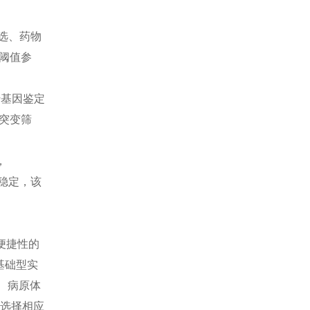
查看全部产品
筛选、药物
阈值参
转基因鉴定
于突变筛
，
行稳定，该
便捷性的
基础型实
、病原体
）选择相应