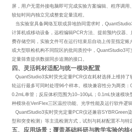
屏，用户无需外接电脑即可完成实验方案编辑、程序调用
较短时间内独立完成整套定量流程。
当实验室具备网络互联或异地协同需求时，QuantStudio3
计算机或移动设备，远程编辑PCR方法、提前预约仪器、
费存储空间，实验文件可在运行结束后自动上传至指定账
或大型联检机构不同院区的批间质控中，QuantStudi
定量筛查提供数据同步追溯的接口。
四、灵活耗材适配与统一模块配置
QuantStudio3实时荧光定量PCR仪在耗材选择上
轮运行最多可同时处理96个样本。模块兼容性分为两类：0.2
0.2mL单管；反应体积范围为10–100μL；0.1mL快速模
种模块在VeriFlex三区温控功能、光学性能及运行软
QuantStudio3实时荧光定量PCR仪还兼容SYBRG
型和突变检测）等主流检测方式，试剂与耗材配置不与特
五、应用场景：覆盖基础科研与教学实验的核