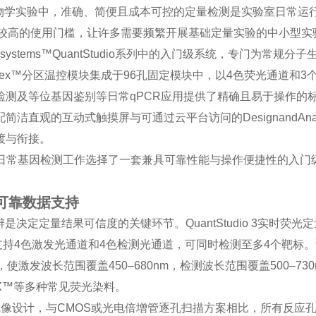
物学实验中，准确、简便且成本可控的定量检测是实验室日常运
和较高的使用门槛，让许多需要频繁开展基础定量实验的中小型实
dBiosystems™QuantStudio系列中的入门级系统，专门为常规分
iFlex™分区温控模块集成于96孔固定模块中，以4色荧光通道和3
测及等位基因鉴别等日常qPCR应用提供了精确且易于操作的
观的互动式触摸屏与可通过云平台访问的DesignandAnaly
渡与衔接。
为您的日常基因检测工作选择了一套兼具可靠性能与操作便捷性的入门
可靠数据支持
定定量结果可信度的关键环节。QuantStudio 3实时荧光定
术，支持4色激发光通道和4色检测光通道，可同时检测至多4个靶标
发波长范围覆盖450–680nm，检测波长范围覆盖500–730
ROX™等多种常见荧光染料。
机同步成像设计，与CMOS或光电倍增管逐孔扫描方案相比，所有反应