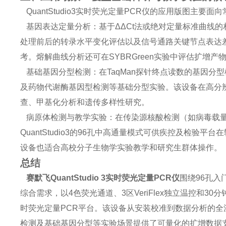
QuantStudio3实时荧光定量PCR仪的应用版图主要
基因表达定量分析：基于ΔΔCt法或绝对定量标准曲线的相对
处理前后的转录水平变化评估以及信号通路关键节点表达差
考。熔解曲线分析还可在SYBRGreen实验中评估扩增
基础基因分型检测：在TaqMan探针终点读数的基因分型模块
及药物代谢酶基因型检测等基础分型实验。该设备在高分辨率
查、甲基化分析和遗传多样性研究。
病原体检测与教学实验：在传染源核酸检测（如病毒载量
QuantStudio3的96孔中高通量模式可供疾控及检
设备也适合高校分子生物学实验教学和研究生群体操作。
总结
赛默飞QuantStudio 3实时荧光定量PCR仪
围绕96孔入
综合需求，以4色荧光通道、3区VeriFlex独立温控和
时荧光定量PCR平台。该设备从安装校准到数据分析的
检测及基础基因分型等实验场景提供了可量化的扩增数据支持