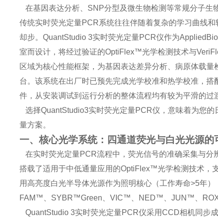
在基因表达分析、SNP分型及微生物检测等常规分子生
传统实时荧光定量PCR系统往往伴随着复杂的学习曲线
却步。QuantStudio 3实时荧光定量PCR仪作为Applie
室而设计，将经过验证的OptiFlex™光学检测技术与Ver
区域为核心性能框架，为基因表达差异分析、病原体载量检
台。该系统在出厂时已预先完成光学校准和热学校准，搭配简洁直
件，从安装调试到运行分析的整体流程均有较为平滑的过
选择QuantStudio3实时荧光定量PCR仪，意味着
量方案。
一、核心光学系统：四通道荧光与白光光源的
在实时荧光定量PCR流程中，荧光信号的准确采集与分辨是决
搭载了适用于中低通量应用的OptiFlex™光学检测技
用高亮度白光半导体光源作为照明核心（工作寿命>5年），使激
FAM™、SYBR™Green、VIC™、NED™、JUN™、
QuantStudio 3实时荧光定量PCR仪采用CCD相