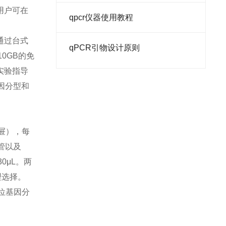
用户可在
细胞计数仪
qpcr仪器使用教程
转染试剂
者通过台式
qPCR引物设计原则
0GB的免
培养箱
实验指导
胰蛋白胨
因分型和
酵母粉
预混液
抽屉），每
添加剂
联管以及
30μL。两
预染蛋白
理选择。
转子
等位基因分
离心机