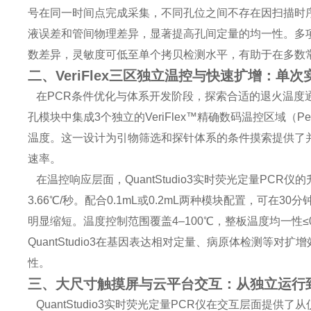
号在同一时间点完成采集，不同孔位之间不存在因扫描时
液误差和管间物理差异，显著提高孔间定量的均一性。多项实验
数差异，灵敏度可低至单个拷贝检测水平，有助于在多数
二、VeriFlex三区独立温控与快速扩增：单
在PCR条件优化与体系开发阶段，探索合适的退火温度通常消
孔模块中集成3个独立的VeriFlex™精确数码温控区域（
温度。这一设计为引物筛选和探针体系的条件摸索提供了
速率。
在温控响应层面，QuantStudio3实时荧光定量PCR仪
3.66℃/秒。配合0.1mL或0.2mL两种模块配置，可在
明显缩短。温度控制范围覆盖4–100℃，整板温度均一性≤
QuantStudio3在基因表达相对定量、病原体检测等
性。
三、大尺寸触摸屏与云平台交互：从独立运行
QuantStudio3实时荧光定量PCR仪在交互层面提