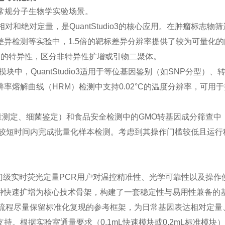
面向常规分子生物学实验场景。
和绝对定量，是QuantStudio3的核心应用。在肿瘤标志物
异检测等实验中，1.5倍的靶标差异分辨率提供了较为可量化的
产物的特异性，区分非特异性扩增或引物二聚体。
中，QuantStudio3适用于等位基因鉴别（如SNP分型）、
熔解曲线（HRM）检测中支持0.02°C的温度分辨率，可用
测定、细菌鉴定）和食品安全检测中的GMO转基因成分筛查中
验平台在较短时间内完成批量化样本检测。考虑到其操作门槛较低且运
门级实时荧光定量PCR用户对温控精准性、光学可靠性以及操作
30分钟快速扩增为核心技术骨架，构建了一套稳定性与易用性兼备的
全流程尽量保留标准化复现的参考框架，为日常基因表达相对定量
。根据实验室通量要求（0.1mL快速模块或0.2mL标准模块