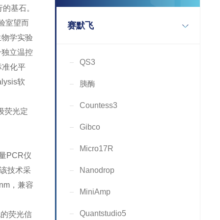
行的基石。
验室望而
赛默飞
子生物学实验
个独立温控
QS3
标准化平
sis软
胰酶
Countess3
级荧光定
Gibco
Micro17R
量PCR仪
。该技术采
Nanodrop
nm，兼容
MiniAmp
Quantstudio5
孔的荧光信