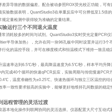
序差异导致的数据偏差。配合被动参照ROX荧光校正功能，可有
数据表明，QuantStudio3在单重反应中可分辨低至1.5倍
常规定量检测中获得较为准确的定量结果。
次实验运行三个不同退火温度
耗较多的时间与试剂。QuantStudio3实时荧光定量PCR仪
Peltier半导体加热），允许在同一块96孔板中同时设置并运行3
并行化的温控手段，并可在梯度模式和恒温模式下维持一致且稳
的升温速率达到6.5℃/秒，最高降温速度为6.5℃/秒，样本平均升
30分钟内完成40个循环的快速qPCR反应，实验周期与传统慢速PC
0.4℃，温度准确性为±0.25℃。快速热循环与独立三区温控的结
对扩增效率一致性要求较高的实验中，能够更好地维持孔间数据的稳定
到远程管理的灵活过渡
供了从仪器本地化操作到联网协同的灵活选择。仪器配置大尺寸互动式