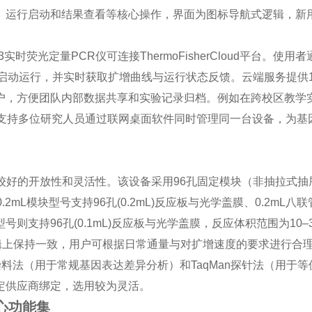
、运行启动和结果查看等核心操作，界面为图标导航式逻辑，新
实时荧光定量PCR仪可连接ThermoFisherCloud平台。使用
启动运行，并实时获取扩增曲线与运行状态反馈。云端服务提供1
户，方便团队内部数据共享和实验记录归档。例如在跨校区教学
o3可支持多位研究人员通过联网桌面软件同时管理同一台设备，为基
维持了较好的开放性和灵活性。该设备采用96孔固定模块（非抽拉式
mL模块型号支持96孔(0.2mL)反应板与光学盖膜、0.2mL八
块型号则支持96孔(0.1mL)反应板与光学盖膜，反应体积范围为10–
件逻辑上保持一致，用户可根据日常通量与对扩增速度的要求进行合
reen染料法（用于常规基因表达差异分析）和TaqMan探针法（用于
定供应商绑定，选用较为灵活。
心功能集