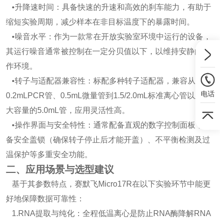
•升降速时间：具备快速的升速和高效的刹车能力，有助于
缩短实验周期，减少样本在非目标温度下的暴露时间。
•噪音水平：作为一款常在开放实验室环境中运行的设备，
其运行噪音通常被控制在一定分贝值以下，以维持安静的工
作环境。
•转子与适配器兼容性：标配多种转子适配器，兼容从
电话
0.2mLPCR管、0.5mL微量管到1.5/2.0mL标准离心管以及更
大容量的5.0mL管，应用灵活性高。
•操作界面与安全特性：通常配备直观的数字控制面板，具
备安全盖锁（确保转子
停止后才能开盖）、不平衡检测及过
温保护等多重安全功能。
二、应用场景与选型建议
基于其参数特点，赛默飞Micro17R在以下实验环节中能更
好地保障数据可靠性：
1.RNA提取与纯化：全程低温离心是防止RNA酶降解RNA