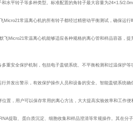
和水平转子等多种类型。标准配置的角转子最大容量为24×1.5/2.0
icro21常温离心机的所有转子都经过精密动平衡测试，确保运行
Micro21常温离心机能够适应各种规格的离心管和样品容器，提
配备多重安全保护机制，包括电子盖锁系统、不平衡检测和过温保护等
止运行并发出警示，有效保护操作人员和设备的安全。智能盖锁系统确
储程序位置，用户可以保存常用的离心方法，大大提高实验效率和工作便
A/RNA提取、蛋白质沉淀、细胞收集和样品澄清等常规操作。其在分