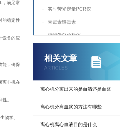
mL，满足常
实时荧光定量PCR仪
时的稳定性
青霉素链霉素
核酸蛋白分析仪
升设备的应
Incubator
相关文章
Countess
功能，确保
ARTICLES
核酸定量仪
保离心机在
Supplement
离心机分离出来的是血清还是血浆
利性。
液氮罐
离心机分离血浆的方法有哪些
RNA提取试剂
子生物学、
离心机离心血液目的是什么
荧光分析仪