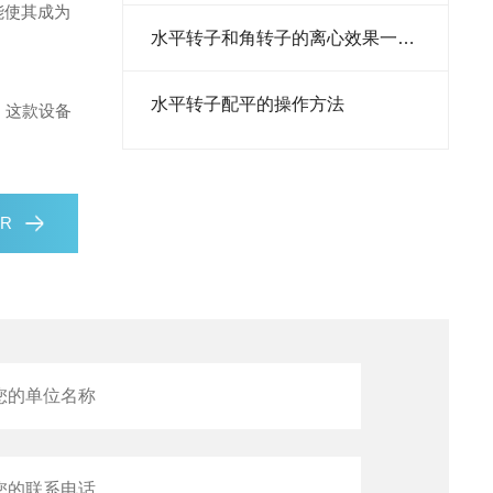
能使其成为
细胞计数仪
水平转子和角转子的离心效果一样吗
转染试剂
水平转子配平的操作方法
。这款设备
培养箱
胰蛋白胨
酵母粉
1R
预混液
添加剂
预染蛋白
转子
离心机