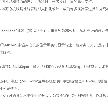
稳定的性能和精巧的设计，为科研工作者提供可靠的离心支持。
1常温离心机以其性能表现和人性化设计，成为许多实验室进行常规离
38×53×34厘米（宽×深×高），重量约为28公斤。这种合理的设计
Micro21常温离心机的显示屏实时显示转速、相对离心力、运行
准确性。
可达21,130rpm，最大相对离心力达到51,320×g，能够满足大
择。赛默飞Micro21常温离心机提供10种加速档位和10种制动档
性和完整性。
色，运行时的噪音水平低于54分贝，为实验室创造相对安静的工作环境