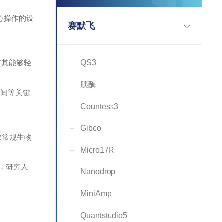
心操作的设
赛默飞
使其能够轻
QS3
胰酶
时间等关键
Countess3
Gibco
多数常规生物
Micro17R
位，研究人
Nanodrop
MiniAmp
。
Quantstudio5