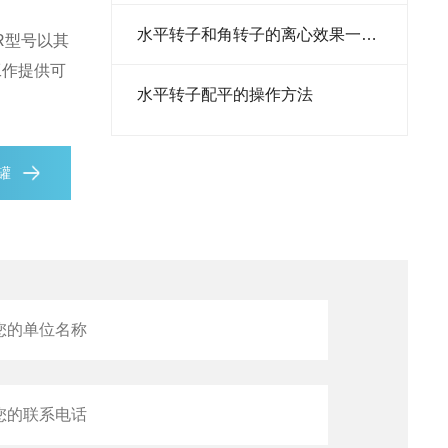
细胞计数仪
水平转子和角转子的离心效果一样吗
R型号以其
转染试剂
工作提供可
水平转子配平的操作方法
培养箱
胰蛋白胨
氮罐
酵母粉
预混液
添加剂
预染蛋白
转子
离心机