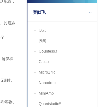
灵活配置，
赛默飞
g。其紧凑
QS3
升至
胰酶
Countess3
，确保样
Gibco
Micro17R
驱无刷电
Nanodrop
MiniAmp
各种容器。
Quantstudio5