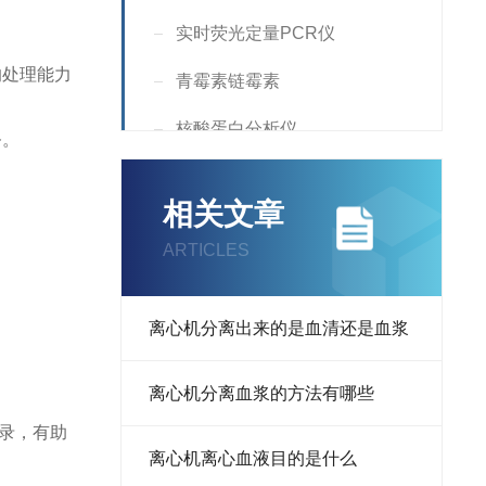
实时荧光定量PCR仪
的处理能力
青霉素链霉素
核酸蛋白分析仪
务。
Incubator
相关文章
Countess
ARTICLES
核酸定量仪
Supplement
离心机分离出来的是血清还是血浆
液氮罐
离心机分离血浆的方法有哪些
RNA提取试剂
录，有助
离心机离心血液目的是什么
荧光分析仪