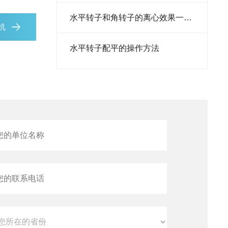
细胞计数仪
水平转子和角转子的离心效果一样吗
心机
转染试剂
水平转子配平的操作方法
培养箱
胰蛋白胨
酵母粉
预混液
添加剂
预染蛋白
转子
离心机