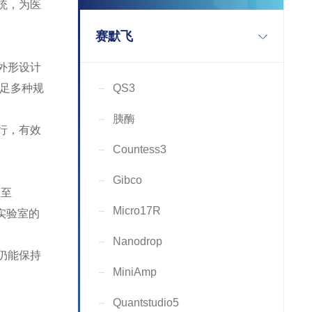
统，为医
赛默飞
外形设计
满足多种规
QS3
胰酶
行，有效
Countess3
Gibco
℃至
Micro17R
实验室的
Nanodrop
仍能保持
MiniAmp
Quantstudio5