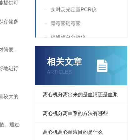
能提供可
实时荧光定量PCR仪
以存储多
青霉素链霉素
核酸蛋白分析仪
对简便，
Incubator
相关文章
Countess
好地进行
ARTICLES
核酸定量仪
Supplement
离心机分离出来的是血清还是血浆
量较大的
液氮罐
离心机分离血浆的方法有哪些
RNA提取试剂
值。通过
离心机离心血液目的是什么
荧光分析仪