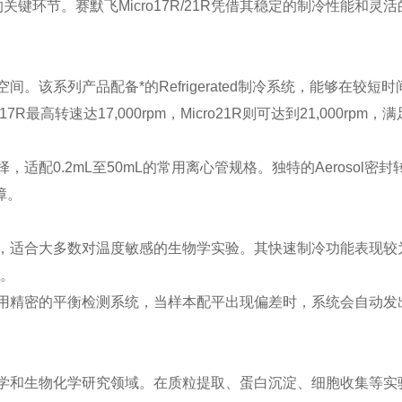
环节。赛默飞Micro17R/21R凭借其稳定的制冷性能和灵活
空间。该系列产品配备*的Refrigerated制冷系统，能够在较短
高转速达17,000rpm，Micro21R则可达到21,000rpm，
择，适配0.2mL至50mL的常用离心管规格。独特的Aerosol密
障。
至+40℃，适合大多数对温度敏感的生物学实验。其快速制冷功能表现
性。
1R采用精密的平衡检测系统，当样本配平出现偏差时，系统会自动发
。
胞生物学和生物化学研究领域。在质粒提取、蛋白沉淀、细胞收集等实