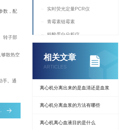
实时荧光定量PCR仪
参数，配
青霉素链霉素
核酸蛋白分析仪
。转子部
Incubator
足够散热空
相关文章
Countess
ARTICLES
核酸定量仪
助手。通
Supplement
离心机分离出来的是血清还是血浆
液氮罐
离心机分离血浆的方法有哪些
RNA提取试剂
离心机离心血液目的是什么
荧光分析仪