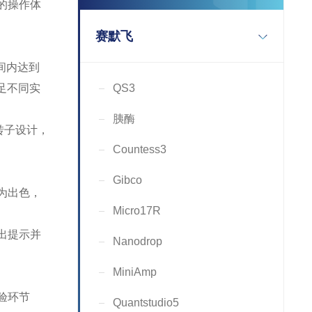
的操作体
赛默飞
时间内达到
满足不同实
QS3
胰酶
封转子设计，
Countess3
Gibco
较为出色，
Micro17R
出提示并
Nanodrop
MiniAmp
验环节
Quantstudio5