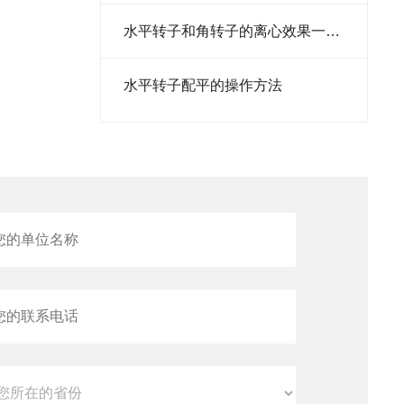
细胞计数仪
水平转子和角转子的离心效果一样吗
转染试剂
水平转子配平的操作方法
培养箱
胰蛋白胨
酵母粉
预混液
添加剂
预染蛋白
转子
离心机