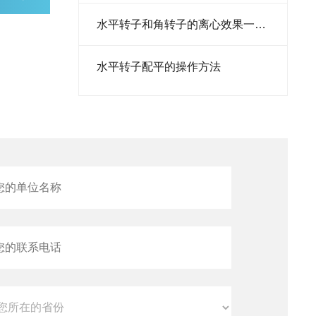
细胞计数仪
水平转子和角转子的离心效果一样吗
转染试剂
水平转子配平的操作方法
培养箱
胰蛋白胨
酵母粉
预混液
添加剂
预染蛋白
转子
离心机