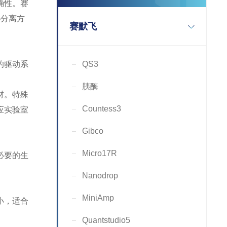
确性。赛
心分离方
赛默飞
的驱动系
QS3
胰酶
材。特殊
Countess3
应实验室
Gibco
Micro17R
必要的生
Nanodrop
MiniAmp
小，适合
Quantstudio5