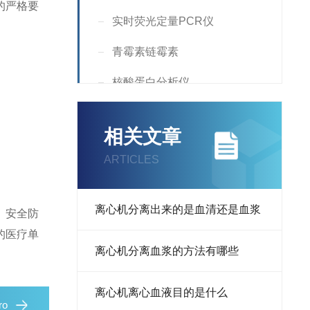
的严格要
实时荧光定量PCR仪
青霉素链霉素
核酸蛋白分析仪
Incubator
相关文章
Countess
ARTICLES
核酸定量仪
Supplement
离心机分离出来的是血清还是血浆
、安全防
的医疗单
液氮罐
离心机分离血浆的方法有哪些
RNA提取试剂
离心机离心血液目的是什么
荧光分析仪
ro