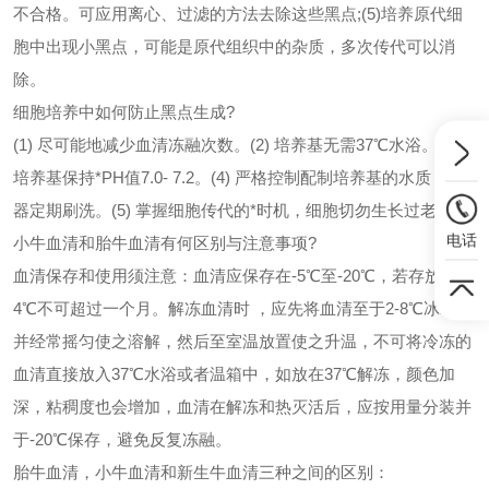
不合格。可应用离心、过滤的方法去除这些黑点;
(5)培养原代细
胞中出现小黑点，可能是原代组织中的杂质，多次传代可以消
除。
细胞培养中如何防止黑点生成?
(1) 尽可能地减少血清冻融次数。
(2) 培养基无需37℃水浴。
(3)
培养基保持*PH值7.0- 7.2。
(4) 严格控制配制培养基的水质，容
器定期刷洗。
(5) 掌握细胞传代的*时机，细胞切勿生长过老。
电话
小牛血清和胎牛血清有何区别与注意事项?
血清保存和使用须注意：血清应保存在-5℃至-20℃，若存放在
4℃不可超过一个月。解冻血清时 ，应先将血清至于2-8℃冰箱，
并经常摇匀使之溶解，然后至室温放置使之升温，不可将冷冻的
血清直接放入37℃水浴或者温箱中，如放在37℃解冻，颜色加
深，粘稠度也会增加，血清在解冻和热灭活后，应按用量分装并
于-20℃保存，避免反复冻融。
胎牛血清，小牛血清和新生牛血清三种之间的区别：