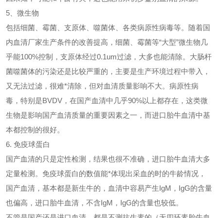
5、微生物
包括细菌、霉菌、支原体、噬菌体、各类病原性病毒等。随着国
内血清厂家生产条件的改善提高，细菌、霉菌等“大型”微生物几
乎能100%控制，支原体经过0.1um过滤，大多也能清除。大肠杆
菌噬菌体的污染还是比较严重的，主要是生产环境过程中带入，
又无法过滤，很难*清除，但对血清质量影响不大。病原性病
毒，特别是BVDV，在国产血清中几乎90%以上都存在，这类微
生物是影响国产血清质量的重要因素之一，而进口胎牛血清中基
本都控制的很好。
6. 免疫球蛋白
国产血清的只是定性检测，结果也很不准确，进口胎牛血清大多
定量检测。免疫球蛋白的数值能*体现出采血的时的牛龄情况，
国产血清，基本都是新生牛的，血清中容易产生IgM，IgG的含量
也偏高，进口胎牛血清，不含IgM，IgG的含量也较低。
不管是国产还是进口血清，都是不测抗生素的（无四环素胎牛血