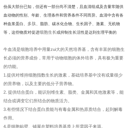
份虽大部分已知，但还有一部分尚不清楚，且血清组成及含量常随供
血动物的性别、年龄、生理条件和营养条件不同而异。血清中含有各
多肽
种血浆蛋白、
、脂肪、碳水化合物、生长因子、激素、无机物
细胞生长
等，这些物质对促进
或抑制生长活性是达到生理平衡的
牛血清是细胞培养中用量zui大的天然培养基，含有丰富的细胞生
长必须的营养成份，常用于动物细胞的体外培养，具有极为重要
的功能。
1.提供对维持细胞指数生长的激素，基础培养基中没有或量很少
的营养物，以及主要的低分子营养物。
2. 提供结合蛋白，能识别维生素、脂类、金属和其他激素等，能
结合或调变它们所结合的物质活力。
3.有些情况下结合蛋白质能与有毒金属和热原质结合，起到解毒
作用。
4.是细胞贴壁、铺展在塑料培养基质上所需因子来源。