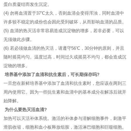
蛋白质凝结而发生沉淀。
(4) 勿将血清置于37℃太久，否则血清会变得浑浊，同时血清中
许多较不稳定的成份也会因此受到破坏，从而影响血清的品质。
(5) 血清的热灭活非常容易造成沉淀物的增多，若非必要，可以
无须做此步骤。
(6) 若必须做血清的热灭活，请遵守56℃，30分钟的原则，并且
随时摇晃均匀。温度过高，时间过久或摇晃不均匀，都会造成沉
淀物的增多。
培养基中添加了血清和抗生素后，可长期保存吗?
一旦您在新鲜培养基中添加了血清和抗生素时，您应该在两到三
周内使用它。因为一些抗生素和血清中的基本成分在解冻后就开
始降解。
为什么要热灭活血清?
加热可以灭活补体系统。激活的补体参与溶解细胞事件，刺激平
滑肌收缩，细胞和血小板释放组胺，激活淋巴细胞和巨噬细胞。