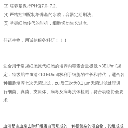
(3) 培养基保持PH值7.0- 7.2。
(4) 严格控制配制培养基的水质，容器定期刷洗。
(5) 掌握细胞传代的时机，细胞切勿生长过老。
仟诺生物，用诚信服务科研！！！
适合用于常规细胞原代细胞的培养
内毒素含量极低 <3EU/ml(规
定：特级胎牛血清<10 EU/ml)
极利于细胞的生长和传代 ，适合各
种细胞培养
七次无菌过滤，zui后三次为0.1 µm无菌过滤处理
进
行细菌、真菌、支原体、病毒及病毒抗体检测，符合动物协会要
求
血清是由血浆去除纤维蛋白而形成的一种很复杂的混合物，其组成成