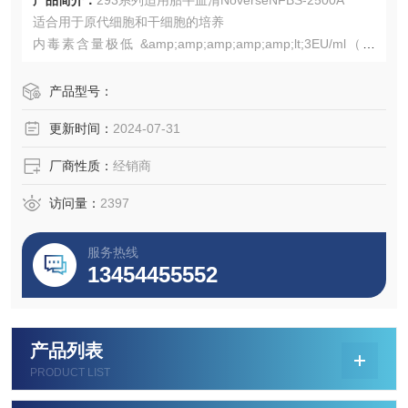
产品简介：
293系列适用胎牛血清NoverseNFBS-2500A
适合用于原代细胞和干细胞的培养
内毒素含量极低 &amp;amp;amp;amp;amp;lt;3EU/ml（规
定：特级胎牛血清&amp;amp;amp;amp;amp;lt;10 EU/ml）
极利于细胞的生长和传代 ，适合各种细胞培养
产品型号：
七次无菌过滤，Z后三次为0.1 &amp;amp;amp;amp;amp;#1
更新时间：
2024-07-31
81;m无菌过
厂商性质：
经销商
访问量：
2397
服务热线
13454455552
产品列表
PRODUCT LIST