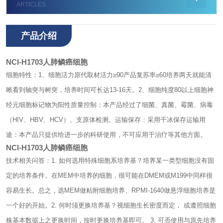
ARTICLES
产品介绍
NCI-H1703人肺鳞癌细胞
细胞特性：
1、细胞活力
原代取材活力≥90
产品复苏率≥60
培养两天就能清
晰看到轴突与树突，培养时间可长达13-16天。
2、细胞纯度
80以上细胞神
经元细胞标记物为阳性
质量控制：
本产品经过了细菌、真菌、霉菌、病毒
（HIV、HBV、HCV）、支原体检测。
运输保存：
采用干冰保存运输
用
途：
本产品只提供给进一步的科研使用，不可应用于治疗等其他方面。
NCI-H1703人肺鳞癌细胞
技术相关问答：
1. 如何选用特殊细胞系培养基？培养某一类型细胞没有固
定的培养条件。在MEM中培养的细胞，很可能在DMEM或M199中同样很
容易生长。总之，选MEM做粘附细胞培养、RPMI-1640做悬浮细胞培养是
一个好的开始。2. 何时须更换培养基？视细胞生长密度而定， 或遵照细胞
株基本数据上之更换时间，按时更换培养基即可。 3. 可否使用与原先培养