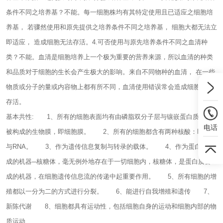
条件不同之培养基？不能。每一细胞株均有其特定使用且已适应之细胞培
养基， 若骤然使用和原先提供之培养条件不同之培养基， 细胞大都无法立
即适应， 造成细胞无法存活。4.可否使用与原先培养条件不同之血清种
类？不能。血清是细胞培养上一个极为重要的营养来源，所以血清的种类
和品质对于细胞的生长会产生极大的影响。来自不同物种的血清， 在一些
物质或分子的量或内容物上都有所不同，血清使用错误常会造成细胞无法
存活。
基本共性:
1、所有的细胞表面均有由磷脂双分子层与镶嵌蛋白质及糖
电话
被构成的生物膜，即细胞膜。
2、所有的细胞都含有两种核酸：即DNA
与RNA。
3、作为遗传信息复制与转录的载体。
4、作为蛋白质合
成的机器─核糖体，毫无例外地存在于一切细胞内，核糖体，是蛋白质合
成的机器，在细胞遗传信息流的传递中起重要作用。
5、所有细胞的增
殖都以一分为二的方式进行分裂。
6、能进行自我增殖和遗传
7、
新陈代谢
8、细胞都具有运动性，包括细胞自身的运动和细胞内部的物
质运动