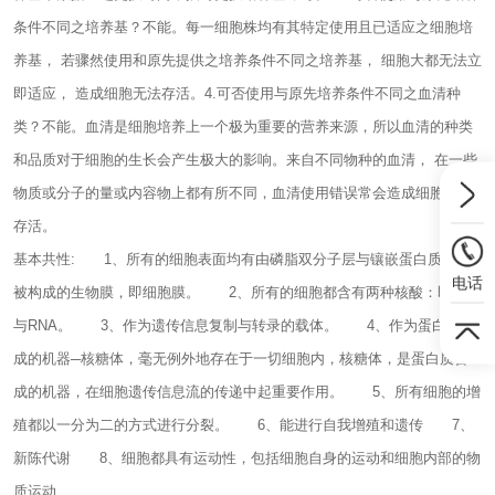
条件不同之培养基？不能。每一细胞株均有其特定使用且已适应之细胞培
养基， 若骤然使用和原先提供之培养条件不同之培养基， 细胞大都无法立
即适应， 造成细胞无法存活。4.可否使用与原先培养条件不同之血清种
类？不能。血清是细胞培养上一个极为重要的营养来源，所以血清的种类
和品质对于细胞的生长会产生极大的影响。来自不同物种的血清， 在一些
物质或分子的量或内容物上都有所不同，血清使用错误常会造成细胞无法
存活。
基本共性:
1、所有的细胞表面均有由磷脂双分子层与镶嵌蛋白质及糖
电话
被构成的生物膜，即细胞膜。
2、所有的细胞都含有两种核酸：即DNA
与RNA。
3、作为遗传信息复制与转录的载体。
4、作为蛋白质合
成的机器─核糖体，毫无例外地存在于一切细胞内，核糖体，是蛋白质合
成的机器，在细胞遗传信息流的传递中起重要作用。
5、所有细胞的增
殖都以一分为二的方式进行分裂。
6、能进行自我增殖和遗传
7、
新陈代谢
8、细胞都具有运动性，包括细胞自身的运动和细胞内部的物
质运动