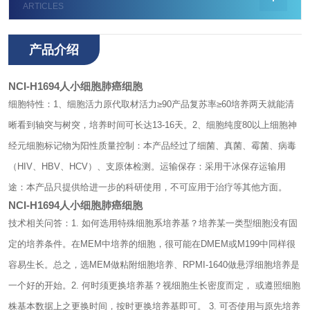
ARTICLES
产品介绍
NCI-H1694人小细胞肺癌细胞
细胞特性：
1、细胞活力
原代取材活力≥90
产品复苏率≥60
培养两天就能清
晰看到轴突与树突，培养时间可长达13-16天。
2、细胞纯度
80以上细胞神
经元细胞标记物为阳性
质量控制：
本产品经过了细菌、真菌、霉菌、病毒
（HIV、HBV、HCV）、支原体检测。
运输保存：
采用干冰保存运输
用
途：
本产品只提供给进一步的科研使用，不可应用于治疗等其他方面。
NCI-H1694人小细胞肺癌细胞
技术相关问答：
1. 如何选用特殊细胞系培养基？培养某一类型细胞没有固
定的培养条件。在MEM中培养的细胞，很可能在DMEM或M199中同样很
容易生长。总之，选MEM做粘附细胞培养、RPMI-1640做悬浮细胞培养是
一个好的开始。2. 何时须更换培养基？视细胞生长密度而定， 或遵照细胞
株基本数据上之更换时间，按时更换培养基即可。 3. 可否使用与原先培养