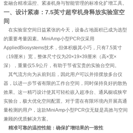
套融合精准温控、紧凑机身与智能管理的标准化扩增工具。
一、设计紧凑：7.5英寸超窄机身释放实验室空
间
在实验室空间日益紧张的今天，设备占地面积已成为选型
的重要考量因素。MiniAmp小型PCR仪采用
AppliedBiosystems技术，但体积极其小巧，只有7.5英寸
（19厘米）宽，整体尺寸仅为20×19×39厘米（高×宽×
深），重量仅5.9公斤，有助于节省宝贵的实验台空间。
其气流方向为从前到后，因此用户可以并排摆放多台仪
器，以进一步节省有限的工作台空间，同时保持良好的散热
效果。这一精巧设计使其可轻松嵌入超净台、通风橱或狭窄
实验台，极大优化空间配置。对于需在有限环境内开展高通
量检测的用户，这款MiniAmp小型PCR仪无疑是高效与空间
兼顾的优质解决方案。
精准可靠的温控性能：确保扩增结果的一致性