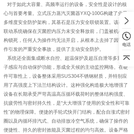
对于如此大容量、高频率运行的设备，安全性是设计的核
心与首要考量。立式压力蒸汽灭菌器YXQ-100G构建了业界
多维度安全防护架构，其基石是压力安全联锁装置。该机电
联动系统确保在灭菌腔内压力未安全释放前，门盖被机械机
构锁死，任何人为操作均无法开启，从根本上去掉了因误操
电话
作引发的严重安全事故，提供了主动安全防护。
系统还全面集成断水自控、超温保护及超压自泄等多重电
子感应与自动保护功能，形成全天候的主动监控网络。在硬
件可靠性上，设备整体采用SUS304不锈钢材质，并特别应
用了高强度上下法兰结构设计。这种强化构造极大地增强了
设备在长期承受严苛高温高压循环载荷时的整体结构强度、
抗疲劳性与密封持久性，是“大大增强了使用的安全性和可靠
性"的物理保障。便捷的手轮式快开门结构，配合自涨式密封
圈以及内循环排汽式、自动排放冷空气系统，确保了操作的
便捷性、持久的密封效能及灭菌过程的均匀高效。设备严格