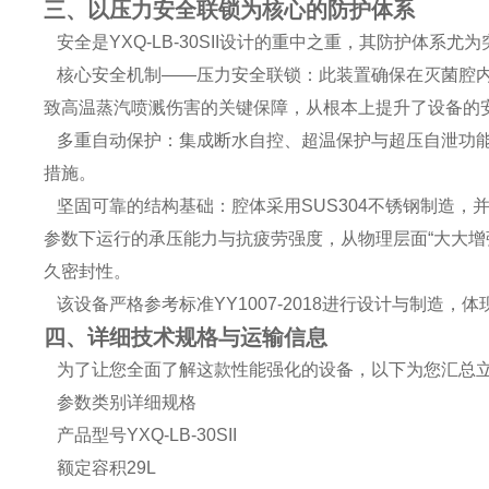
三、以压力安全联锁为核心的防护体系
安全是YXQ-LB-30SII设计的重中之重，其防护体系尤
核心安全机制——压力安全联锁：此装置确保在灭菌腔内
致高温蒸汽喷溅伤害的关键保障，从根本上提升了设备的
多重自动保护：集成断水自控、超温保护与超压自泄功能
措施。
坚固可靠的结构基础：腔体采用SUS304不锈钢制造，
参数下运行的承压能力与抗疲劳强度，从物理层面“大大增
久密封性。
该设备严格参考标准YY1007-2018进行设计与制造，
四、详细技术规格与运输信息
为了让您全面了解这款性能强化的设备，以下为您汇总立式高压
参数类别详细规格
产品型号YXQ-LB-30SII
额定容积29L