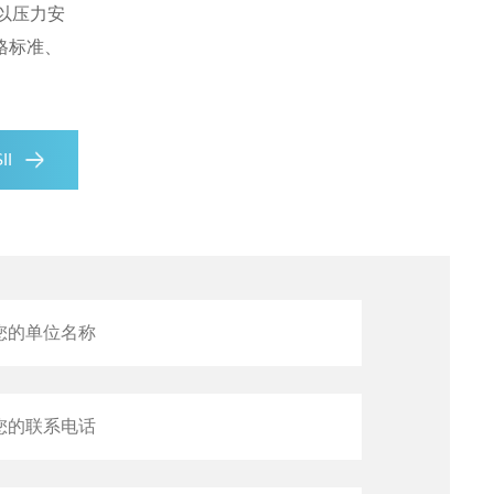
以压力安
格标准、
II