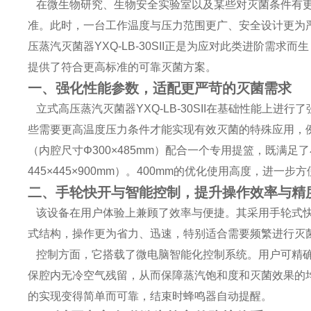
在微生物研究、生物安全实验室以及某些对灭菌条件有更
准。此时，一台工作温度与压力范围更广、安全设计更为
压蒸汽灭菌器YXQ-LB-30SII正是为应对此类进阶需
提供了符合更高标准的可靠灭菌方案。
一、强化性能参数，适配更严苛的灭菌需求
立式高压蒸汽灭菌器YXQ-LB-30SII在基础性能上进行
些需要更高温度压力条件才能实现有效灭菌的特殊应用，
（内腔尺寸Φ300×485mm）配合一个专用提篮，既满
445×445×900mm）。400mm的优化使用高度，进一
二、手轮快开与智能控制，提升操作效率与精
该设备在用户体验上兼顾了效率与便捷。其采用手轮式快
式结构，操作更为省力、迅速，特别适合需要频繁进行灭
控制方面，它搭载了微电脑智能化控制系统。用户可精确
保腔内无冷空气残留，从而保障蒸汽饱和度和灭菌效果的
的实现变得简单而可靠，结束时蜂鸣器自动提醒。