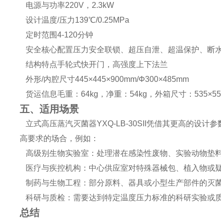
电源与功率220V，2.3kW
设计温度/压力139℃/0.25MPa
定时范围4-120分钟
安全核心配置压力安全联锁、超压自泄、超温保护、断
结构特点手轮式快开门，高强度上下法兰
外形/内腔尺寸445×445×900mm/Φ300×485mm
货运信息毛重：64kg，净重：54kg，外箱尺寸：535×550
五、适用场景
立式高压蒸汽灭菌器YXQ-LB-30SII凭借其更高的
高要求的场合，例如：
高级别生物实验室：处理潜在感染性废物、实验动物垫
医疗与疾控机构：中心供应室对特殊器械包、植入物或
制药与生物工程：部分原料、器具或小型生产部件的灭
科研与质检：需要达到特定温度压力标准的科研实验或
总结