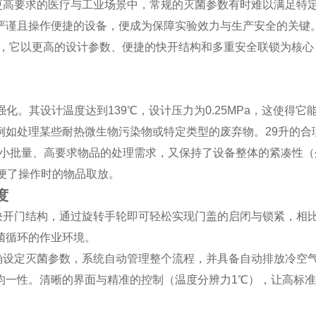
高要求的医疗与工业场景中，常规的灭菌参数有时难以满足特
严谨且操作便捷的设备，便成为保障实验效力与生产安全的关键
求而生，它以更高的设计参数、便捷的快开结构和多重安全联锁为核
了强化。其设计温度达到139℃，设计压力为0.25MPa，这使得它
例如处理某些耐热微生物污染物或特定类型的废弃物。29升的合
足了小批量、高要求物品的处理需求，又保持了设备整体的紧凑性
步方便了操作时的物品取放。
度
开门结构，通过旋转手轮即可轻松实现门盖的启闭与锁紧，相
菌循环的作业环境。
设定灭菌参数，系统自动管理整个流程，并具备自动排放冷空
均一性。清晰的界面与精准的控制（温度分辨力1℃），让高标