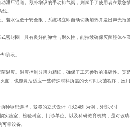
动泄压通道。额外增设的手动排气阀，则赋予了使用者在紧急
防线。
。若水位低于安全限，系统将立即自动切断加热并发出声光报
式密封圈，具有良好的弹性与耐久性，能持续确保灭菌腔体在
冷却阶段。
菌温度。温度控制分辨力精细，确保了工艺参数的准确性。宽
品的灭菌，也能灵活适应一些特殊材料所需的长时间灭菌程序，应
4升两种容积选择，紧凑的立式设计（以24BII为例，外部尺寸
类生物实验室、检验科室、门诊单位、以及科研教育机构，是对玻
的可靠设备。