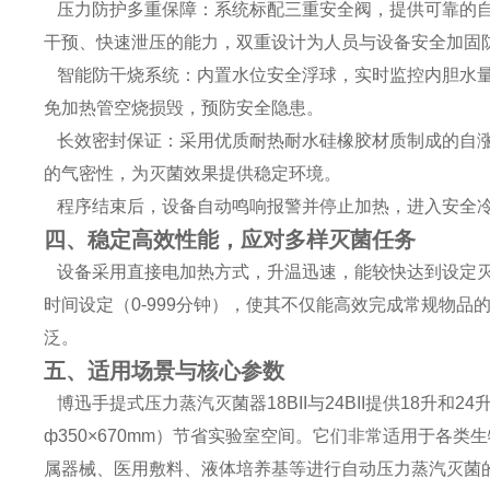
压力防护多重保障：系统标配三重安全阀，提供可靠的自
干预、快速泄压的能力，双重设计为人员与设备安全加固
智能防干烧系统：内置水位安全浮球，实时监控内胆水量
免加热管空烧损毁，预防安全隐患。
长效密封保证：采用优质耐热耐水硅橡胶材质制成的自涨
的气密性，为灭菌效果提供稳定环境。
程序结束后，设备自动鸣响报警并停止加热，进入安全
四、稳定高效性能，应对多样灭菌任务
设备采用直接电加热方式，升温迅速，能较快达到设定灭
时间设定（0-999分钟），使其不仅能高效完成常规物
泛。
五、适用场景与核心参数
博迅手提式压力蒸汽灭菌器18BII与24BII提供18升和2
ф350×670mm）节省实验室空间。它们非常适用于各
属器械、医用敷料、液体培养基等进行自动压力蒸汽灭菌