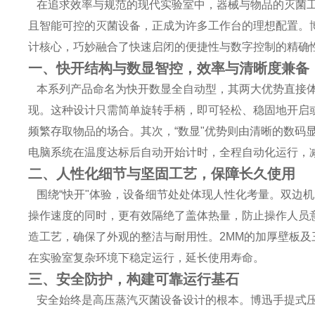
在追求效率与规范的现代实验室中，器械与物品的灭菌工
且智能可控的灭菌设备，正成为许多工作台的理想配置。博迅手
计核心，巧妙融合了快速启闭的便捷性与数字控制的精确
一、快开结构与数显智控，效率与清晰度兼备
本系列产品命名为快开数显全自动型，其两大优势直接体
现。这种设计只需简单旋转手柄，即可轻松、稳固地开启
频繁存取物品的场合。其次，“数显"优势则由清晰的数码
电脑系统在温度达标后自动开始计时，全程自动化运行，
二、人性化细节与坚固工艺，保障长久使用
围绕“快开"体验，设备细节处处体现人性化考量。双边
操作速度的同时，更有效隔绝了盖体热量，防止操作人员意
造工艺，确保了外观的整洁与耐用性。2MM的加厚壁板
在实验室复杂环境下稳定运行，延长使用寿命。
三、安全防护，构建可靠运行基石
安全始终是高压蒸汽灭菌设备设计的根本。博迅手提式压力蒸汽