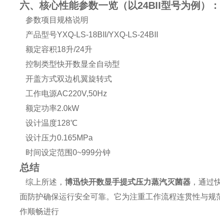
六、核心性能参数一览（以24BII型号为例）：
参数项目规格说明
产品型号YXQ-LS-18BII/YXQ-LS-24BII
额定容积18升/24升
控制类型快开数显全自动型
开盖方式双边机翼旋转式
工作电源AC220V,50Hz
额定功率2.0kW
设计温度128℃
设计压力0.165MPa
时间设定范围0~999分钟
总结
综上所述，
博迅快开数显手提式压力蒸汽灭菌器
，通过
面防护确保运行安全可靠。它为注重工作流程连贯性与规
作顺畅进行