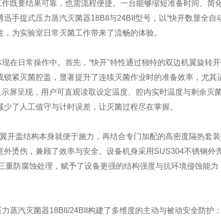
作既要结果可靠，也需流程便捷。一台能够缩短准备时间、简
提式压力蒸汽灭菌器18BII与24BII型号，以“快开数显全自
性，为实验室日常灭菌工作带来了流畅的体验。
现在日常操作中。首先，“快开"特性通过独特的双边机翼旋转开
或锁紧灭菌腔盖，显著提升了连续灭菌作业时的准备效率，尤其
显示屏呈现，用户可直观读取设定温度、腔内实时温度与剩余灭
减少了人工值守与计时误差，让灭菌过程尽在掌握。
机翼开盖结构本身就便于施力，再结合专门加配的高密度隔热套装
外烫伤，兼顾了效率与安全。设备机身采用SUS304不锈钢外
及三重防腐蚀处理，赋予了设备更强的结构强度与抗环境侵蚀能力
灭菌器18BII/24BII构建了多维度的主动与被动安全防护