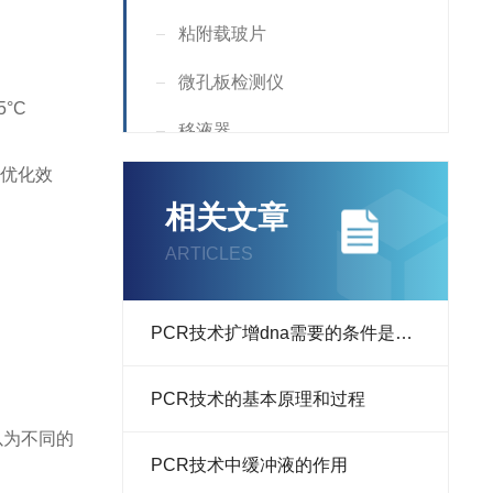
粘附载玻片
微孔板检测仪
°C
移液器
验优化效
洗板机
相关文章
酶标仪
ARTICLES
微量离心机
荧光计
PCR技术扩增dna需要的条件是哪些
光度计
PCR技术的基本原理和过程
扩增仪
以为不同的
PCR技术中缓冲液的作用
PCR