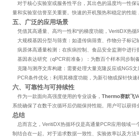
对于核心实验室或服务性平台，其出色的温度均一性保证
量和实验室信誉至关重要。快速的开机预热和稳定的性能
五、广泛的应用场景
凭借其高通量、高均一性和*的梯度功能，VeritiDX
大规模基因分型与筛查：如遗传病筛查、作物分子标记
病原体高通量检测：在疾病控制、食品安全监测中进行
基因表达研究（qPCR前准备）：为数百个样本同步制备
克隆与测序文库构建：需要处理大量克隆反应或NGS文
PCR条件优化：利用其梯度功能，为新引物或探针快速
六、可靠性与可持续性
作为一款面向高强度使用的专业设备，
Thermo赛默飞Ve
系统确保了在数千次循环后仍能保持性能。用户可以获得
总结
总而言之，VeritiDX热循环仪是高通量PCR应用领
制结合在一起。对于追求数据一致性、实验效率以及方法可扩