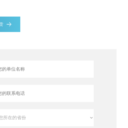
生物安全柜
热循环仪
现货
赛默飞培养箱
eppendorf设备仪器
eppendorf伯乐
二氧化碳CO2细胞培养箱
ProFlex ™3 x 32 孔 PCR 系统
马弗炉
查看全部产品