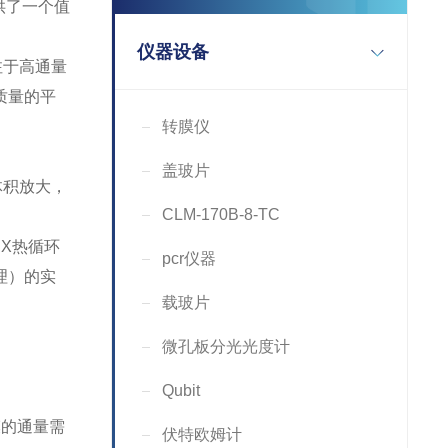
供了一个值
仪器设备
注于高通量
质量的平
转膜仪
盖玻片
体积放大，
CLM-170B-8-TC
DX热循环
pcr仪器
理）的实
载玻片
微孔板分光光度计
Qubit
模的通量需
伏特欧姆计