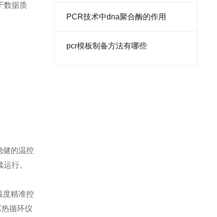
于数据质
医用冷藏冷冻箱
PCR技术中dna聚合酶的作用
低温保存箱
pcr模板制备方法有哪些
医用冷藏箱
数字电阻仪系统
PCR仪
蛋白转印系统
电泳仪
稳健的温控
电穿孔仪
续运行。
凝胶成像
温度精准控
超低温冰箱
X热循环仪