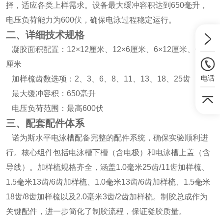
择，适应各类上样需求。设备最大缓冲容积达到650毫升，
电压负荷能力为600伏，确保电泳过程稳定运行。
二、详细技术规格
凝胶面积配置：12×12厘米、12×6厘米、6×12厘米、6×6
厘米
电话
加样梳齿数选项：2、3、6、8、11、13、18、25齿
最大缓冲容积：650毫升
电压负荷范围：最高600伏
三、配套配件体系
诺为斯水平电泳槽配备完整的配件系统，确保实验顺利进
行。核心组件包括电泳槽下槽（含电极）和电泳槽上盖（含
导线）。加样梳规格齐全，涵盖1.0毫米25齿/11齿加样梳、
1.5毫米13齿/6齿加样梳、1.0毫米13齿/6齿加样梳、1.5毫米
18齿/8齿加样梳以及2.0毫米3齿/2齿加样梳。制胶总成作为
关键配件，进一步简化了制胶流程，保证凝胶质量。