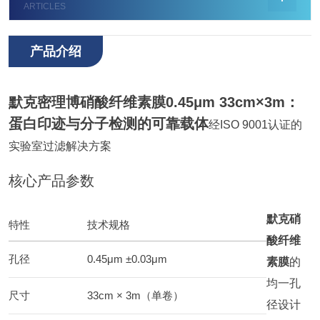
ARTICLES
产品介绍
默克密理博硝酸纤维素膜
0.45μm 33cm×3m：
蛋白印迹与分子检测的可靠载体
经ISO 9001认证的
实验室过滤解决方案
核心产品参数
默克硝
特性
技术规格
酸纤维
孔径
0.45μm ±0.03μm
素膜
的
均一孔
尺寸
33cm × 3m（单卷）
径设计