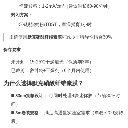
恒流转移：1-2mA/cm²（建议时长60-90分钟）
封闭方案
：
5%脱脂奶粉/TBST，室温摇育1小时
正确使用
默克硝酸纤维素膜
可减少非特异性结合30%
保存要求
未开封：15-25℃干燥避光（保质期3年）
已裁剪：密封袋+干燥剂（6个月内使用）
为什么选择默克硝酸纤维素膜？
◼️
33cm宽幅设计
： 可同时处理4块迷你胶（节省30%时
间）
◼️
3m卷装规格
： 满足高通量实验室需求（单卷≈200次转
膜）