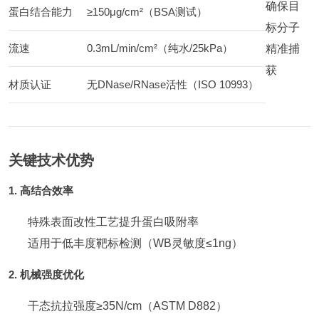
确保目
蛋白结合能力
≥150μg/cm²（BSA测试）
标分子
流速
0.3mL/min/cm²（纯水/25kPa）
精准捕
获
材质认证
无DNase/RNase活性（ISO 10993）
关键技术优势
1. 高结合效率
特殊表面改性工艺提升蛋白吸附率
适用于低丰度靶标检测（WB灵敏度≤1ng）
2. 机械强度优化
干态抗拉强度≥35N/cm（ASTM D882）