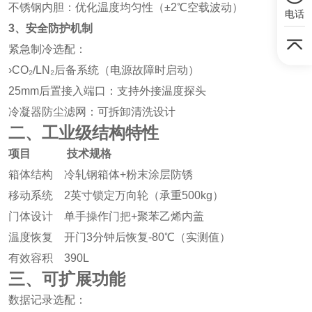
不锈钢内胆：优化温度均匀性（±2℃空载波动）
电话
3、安全防护机制
紧急制冷选配：
›CO₂/LN₂后备系统（电源故障时启动）
25mm后置接入端口：支持外接温度探头
冷凝器防尘滤网：可拆卸清洗设计
二、工业级结构特性
项目
技术规格
箱体结构 冷轧钢箱体+粉末涂层防锈
移动系统 2英寸锁定万向轮（承重500kg）
门体设计 单手操作门把+聚苯乙烯内盖
温度恢复 开门3分钟后恢复-80℃（实测值）
有效容积 390L
三、可扩展功能
数据记录选配：