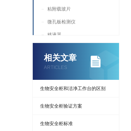
粘附载玻片
微孔板检测仪
移液器
洗板机
相关文章
酶标仪
ARTICLES
微量离心机
荧光计
​生物安全柜和洁净工作台的区别
光度计
​生物安全柜验证方案
扩增仪
生物安全柜标准
PCR