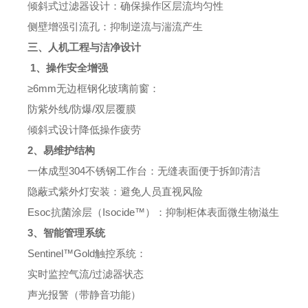
倾斜式过滤器设计：确保操作区层流均匀性
侧壁增强引流孔：抑制逆流与湍流产生
三、人机工程与洁净设计
1、操作安全增强
≥6mm无边框钢化玻璃前窗：
防紫外线/防爆/双层覆膜
倾斜式设计降低操作疲劳
2、易维护结构
一体成型304不锈钢工作台：无缝表面便于拆卸清洁
隐蔽式紫外灯安装：避免人员直视风险
Esoc抗菌涂层（Isocide™）：抑制柜体表面微生物滋生
3、智能管理系统
Sentinel™Gold触控系统：
实时监控气流/过滤器状态
声光报警（带静音功能）