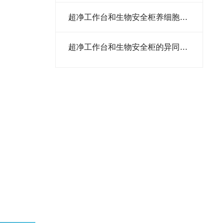
医用冷藏冷冻箱
​超净工作台和生物安全柜养细胞哪个更容易污染
低温保存箱
​超净工作台和生物安全柜的异同之处
医用冷藏箱
数字电阻仪系统
PCR仪
蛋白转印系统
电泳仪
电穿孔仪
凝胶成像
超低温冰箱