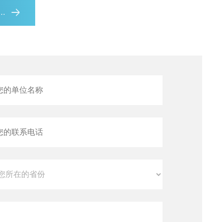
生物安全柜
热循环仪
赛默飞培养箱
eppendorf设备仪器
eppendorf伯乐
二氧化碳CO2细胞培养箱
ProFlex ™3 x 32 孔 PCR 系统
马弗炉
查看全部产品