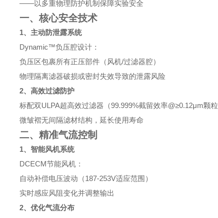
——以多重物理防护机制保障实验安全
一、核心安全技术
1、主动防泄露系统
Dynamic™负压腔设计：
负压区包裹所有正压部件（风机/过滤器腔）
物理隔离滤器破损或密封失效导致的泄露风险
2、高效过滤防护
标配双ULPA超高效过滤器（99.999%截留效率@≥0.12μm颗
微皱褶无间隔滤材结构，延长使用寿命
二、精准气流控制
1、智能风机系统
DCECM节能风机：
自动补偿电压波动（187-253V适应范围）
实时感应风阻变化并调整输出
2、优化气流分布