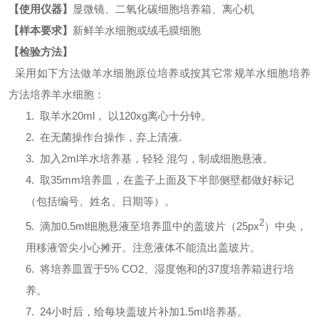
【使用仪器】
显微镜、二氧化碳细胞培养箱、离心机
【样本要求】
新鲜羊水细胞或绒毛膜细胞
【检验方法】
采用如下方法做羊水细胞原位培养或按其它常规羊水细胞培养
方法培养羊水细胞：
1. 取羊水20ml， 以120xg离心十分钟。
2. 在无菌操作台操作，弃上清液.
3. 加入2ml羊水培养基，轻轻 混匀，制成细胞悬液。
4. 取35mm培养皿，在盖子上面及下半部侧壁都做好标记
（包括编号、姓名、日期等）。
2
5. 滴加0.5ml细胞悬液至培养皿中的盖玻片（
25px
）
中央，
用移液管尖小心摊开。注意液体
不能流出盖玻片。
6. 将培养皿置于5% CO2、湿度饱和的37度培养箱进行培
养。
7. 24小时后，给每块盖玻片补加1.5ml培养基。