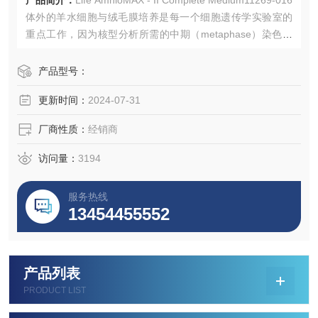
产品简介：
Life AmnioMAX - II Complete Medium11269-016
体外的羊水细胞与绒毛膜培养是每一个细胞遗传学实验室的
重点工作，因为核型分析所需的中期（metaphase）染色体
有赖于获得处于分裂状态下的细胞。羊水穿刺与绒毛膜取样
是现今主要的侵入性手段用于胎儿染色体异常的诊断。用于
产品型号：
胚胎期诊断化验中人类羊水细胞和绒毛膜样品培养的*培养
更新时间：
2024-07-31
基，缓冲效果更佳。培养基冷冻包装.
厂商性质：
经销商
访问量：
3194
服务热线
13454455552
产品列表
PRODUCT LIST