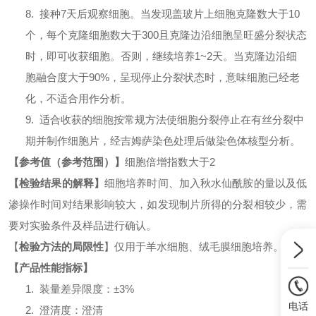
8. 接种7天后观察细胞。当发现盖玻片上细胞克隆数大于10
个，每个克隆细胞数大于300且克隆边沿细胞呈旺盛分裂状态
时，即可收获细胞。否则，继续培养1~2天。当克隆边沿细
胞融合度大于90%，呈现停止分裂状态时，意味细胞已经老
化，不适合用作分析。
9. 适合收获的细胞按常规方法使细胞分裂停止在有丝分裂中
期并制作细胞片，经吉姆萨染色处理后做染色体核型分析。
【参考值（参考范围）】
细胞倍增指数大于2
【检验结果的解释】
细胞培养时间、加入秋水仙酰胺的量以及低
渗操作时间对结果影响较大，如发现制片所得的分裂相较少，需
要对实验条件及样品进行确认。
【
检验方法的局限性
】
仅用于羊水细胞、绒毛膜细胞培养。
【产品性能指标】
1. 装量差异限度：±3%
电话
2. 澄清度：澄清