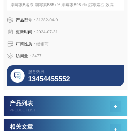
潮霉素B溶液 潮霉素B85+% 潮霉素B98+% 湿霉素乙 效高素
英文名称
Hygromycin B
产品型号：
31282-04-9
CAS
更新时间：
2024-07-31
31282-04-9
分子式
厂商性质：
经销商
C20H37N3Ø13
分子量
访问量：
3477
527.53
纯度
服务热线
80% （HPLC）
13454455552
产品列表
PRODUCT LIST
相关文章