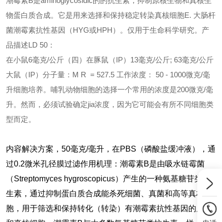
潮霉素B是aminoglycosidic的的抗生素，抑制原核生物和真核生
物蛋白质合成。它是用来选择和保持稳定转染真核细胞E. 大肠杆
菌潮霉素抗性基因（HYG或HPH）。
仅用于生命科学研究。
产
品描述
LD 50：
在小鼠6毫克/公斤（四）在豚鼠（IP）13毫克/公斤; 63毫克/公斤
大鼠（IP）分子量：M R = 527.5 工作浓度： 50 - 1000微克/毫
升细胞培养。哺乳动物细胞的选择一个常用的浓度是200微克/毫
升。然而，必须试验确定jia浓度，因为它可能会有所不同细胞类
型而定。
内容
解决方案，50毫克/毫升，在PBS（磷酸盐缓冲液），通
过0.2微米孔径膜过滤
作用机理：
潮霉素B是由吸水链霉菌
（Streptomyces hygroscopicus）产生的一种氨基糖苷类抗
生素，通过抑制蛋白质合成能杀死细菌、真菌和高等真核细
胞，用于筛选和保持转化（转染）有潮霉素抗性基因的原核