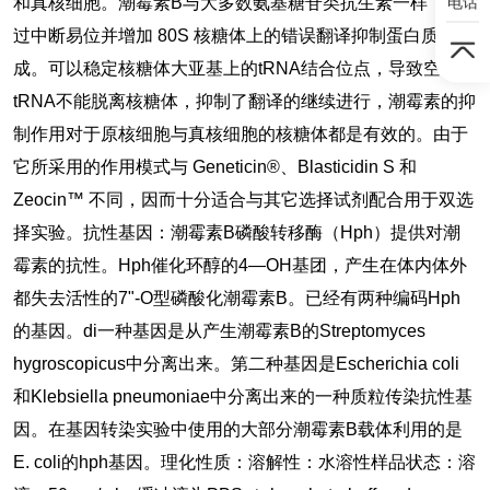
电话
和真核细胞。
潮霉素B与大多数氨基糖苷类抗生素一样，通
过中断易位并增加 80S 核糖体上的错误翻译抑制蛋白质的合
成。可以稳定核糖体大亚基上的tRNA结合位点，导致空载
tRNA不能脱离核糖体，抑制了翻译的继续进行，潮霉素的抑
制作用对于原核细胞与真核细胞的核糖体都是有效的。
由于
它所采用的作用模式与 Geneticin®、Blasticidin S 和
Zeocin™ 不同，因而十分适合与其它选择试剂配合用于双选
择实验。
抗性基因：
潮霉素B磷酸转移酶（Hph）提供对潮
霉素的抗性。Hph催化环醇的4—OH基团，产生在体内体外
都失去活性的7"-O型磷酸化潮霉素B。
已经有两种编码Hph
的基因。di一种基因是从产生潮霉素B的Streptomyces
hygroscopicus中分离出来。第二种基因是Escherichia coli
和Klebsiella pneumoniae中分离出来的一种质粒传染抗性基
因。在基因转染实验中使用的大部分潮霉素B载体利用的是
E. coli的hph基因。
理化性质：
溶解性：水溶性
样品状态：溶