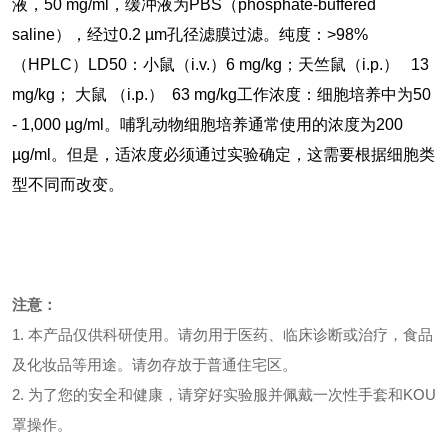
液，50 mg/ml，缓冲液为PBS（phosphate-buffered
saline），经过0.2 µm孔径滤膜过滤。
纯度：>98%
（HPLC）
LD50：小鼠（i.v.）6 mg/kg；天竺鼠（i.p.） 13
mg/kg； 大鼠 （i.p.） 63 mg/kg
工作浓度：细胞培养中为50
- 1,000 µg/ml。哺乳动物细胞培养通常使用的浓度为200
µg/ml。但是，适浓度必须通过实验确定，这需要根据细胞类
型不同而改变。
注意：
1. 本产品仅供科研使用。请勿用于医药、临床诊断或治疗，食品
及化妆品等用途。请勿存放于普通住宅区。
2. 为了您的安全和健康，请穿好实验服并佩戴一次性手套和KOU
罩操作。