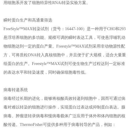
用细胞系开发了细胞特异性RNAi转染实验方案。
瞬时蛋白生产和高通量筛选
FreeStyle™MAX转染试剂（货号：16447-100）是一种用于CHO和293
悬浮培养细胞的多功能、规模可调的瞬时表达工具，可使悬浮哺乳动
物细胞达到一定的蛋白产量。Freestyle™MAX试剂采用非动物源性配
方，可将质粒DNA转入真核细胞中，并且便于扩大规模，适合大量重
组蛋白的生产。Freestyle™MAX试剂可使生物生产过程达到一定标准
的表达水平和转染速度，同时确保细胞毒性低。
病毒转递系统
病毒经过长期的进化，能够将核酸高效转递到细胞中，因而可通过病
毒对难以转染的细胞进行操作，实现蛋白过表达或抑制蛋白表达。腺
病毒、肿瘤逆转录病毒和慢病毒载体广泛应用于体外和体内细胞的核
酸传递。ThermoFisher可提供多种用于病毒转导的产品，例如：