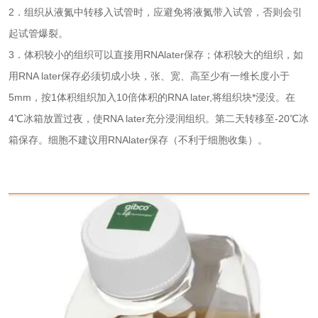
2
．组织从液氮中转移入试管时，应避免将液氮带入试管，否则会引
起试管爆裂。
3
．体积较小的组织可以直接用
RNAlater
保存；体积较大的组织，如
用
RNA later
保存必须切成小块，张、宽、高至少有一维长度小于
5mm
，按
1
体积组织加入
10
倍体积的
RNA later,
将组织块*浸没。在
4
℃冰箱放置过夜，使
RNA later
充分浸润组织。第二天转移至
-20
℃冰
箱保存。细胞不建议用
RNAlater
保存（不利于细胞收集）。