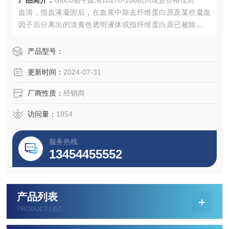
产品简介：
Gibco胎牛血清10270-106杭州现货价格优势
血清，指血液凝固后，在血浆中除去纤维蛋白原及某些凝血
因子后分离出的淡黄色透明液体或指纤维蛋白原已被除去的
血浆。其主要作用是提供基本营养物质、提供激素和各种生
长因子、提供结合蛋白、提供促接触和伸展因子使细胞贴壁
产品型号：
免受机械损伤、对培养中的细胞起到某些保护作用
更新时间：
2024-07-31
厂商性质：
经销商
访问量：
1854
服务热线
13454455552
产品列表
PRODUCT LIST