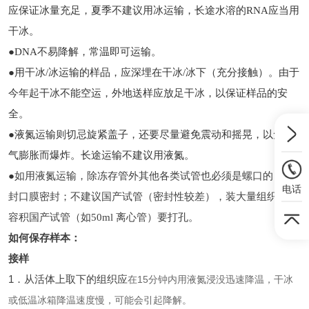
应保证冰量充足，夏季不建议用冰运输，长途水溶的RNA应当用
干冰。
●DNA不易降解，常温即可运输。
●用干冰/冰运输的样品，应深埋在干冰/冰下（充分接触）。由于
今年起干冰不能空运，外地送样应放足干冰，以保证样品的安
全。
●液氮运输则切忌旋紧盖子，还要尽量避免震动和摇晃，以免氮
气膨胀而爆炸。长途运输不建议用液氮。
●
如用液氮运输，除冻存管外其他各类试管也必须是螺口的，用
电话
封口膜密封；不建议国产试管（密封性较差），装大量组织的大
容积国产试管（如50ml 离心管）要打孔。
如何保存样本：
接样
1
．从活体上取下的组织应
在
15
分钟内用液氮浸没迅速降温，干冰
或低温冰箱降温速度慢，可能会引起降解。