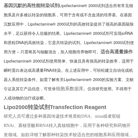
Lipofectamine® 2000试剂适合所有常见细
基因沉默的高性能转染试剂
胞系及许多难以转染的细胞系，可用于含有或不含血清的培养基。在基因
沉默应用中，Lipofectamine® 2000试剂的高效转染提供了很高的基因敲除
水平，足以获得令人信服的结果。Lipofectamine® 2000试剂可实现siRNA
和质粒DNA的高效转染，它是共转染的试剂。Lipofectamine® 2000试剂使
用方便 – 只需将其与核酸混合，加入细胞培养物即可。
适合高通量操作
Lipofectamine® 2000试剂使用简单、快速且具有很高的转染效率，适用于
瞬时蛋白表达或高通量RNAi转染。在上述应用中，可轻松建立自动化或机
器人系统转染条件。如需了解有关Lipofectamine® 2000的实验方案、文献
引证及其它产品信息，可登录
。
仅供研究使用。不得用于
细胞系数据库
人或动物的治疗或诊断。
Lipo2000转染试剂Transfection Reagent
研究人员可通过多种基因传递技术将质粒DNA、sirna或者双链
RNAi、寡核苷酸和RNA转入真核细胞中，应用于各种研究和药物开
发领域。如欲详细了解那种转染技术较适合您的细胞系和应用领域，