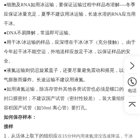
●细胞及RNA如用冰运输，要保证运输过程中样品布溶解----冬季
应保证冰量充足，夏季不建议用冰运输，长途水溶的RNA应当用
干冰。
●DNA不易降解，常温即可运输。
●用干冰/冰运输的样品，应深埋在干冰/冰下（充分接触）。由于
今年起干冰不能空运，外地送样应放足干冰，以保证样品的安
全。
●液氮运输则切忌旋紧盖子，还要尽量避免震动和摇晃，以免氮
气膨胀而爆炸。长途运输不建议用液氮。
●
如用液氮运输，除冻存管外其他各类试管也必须是螺口的，用
电话
封口膜密封；不建议国产试管（密封性较差），装大量组织的大
容积国产试管（如50ml 离心管）要打孔。
如何保存样本：
接样
1
．从活体上取下的组织应
在
15
分钟内用液氮浸没迅速降温，干冰