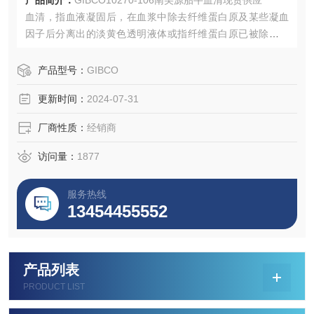
产品简介：
GIBCO10270-106南美源胎牛血清现货供应
血清，指血液凝固后，在血浆中除去纤维蛋白原及某些凝血
因子后分离出的淡黄色透明液体或指纤维蛋白原已被除去的
血浆。其主要作用是提供基本营养物质、提供激素和各种生
长因子、提供结合蛋白、提供促接触和伸展因子使细胞贴壁
产品型号：
GIBCO
免受机械损伤、对培养中的细胞起到某些保护作用
更新时间：
2024-07-31
厂商性质：
经销商
访问量：
1877
服务热线
13454455552
产品列表
PRODUCT LIST