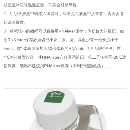
或低温冰箱降温速度慢，可能会引起降解。
2
．组织从液氮中转移入试管时，应避免将液氮带入试管，否则会引
起试管爆裂。
3
．体积较小的组织可以直接用
RNAlater
保存；体积较大的组织，如
用
RNA later
保存必须切成小块，张、宽、高至少有一维长度小于
5mm
，按
1
体积组织加入
10
倍体积的
RNA later,
将组织块*浸没。在
4
℃冰箱放置过夜，使
RNA later
充分浸润组织。第二天转移至
-20
℃冰
箱保存。细胞不建议用
RNAlater
保存（不利于细胞收集）。