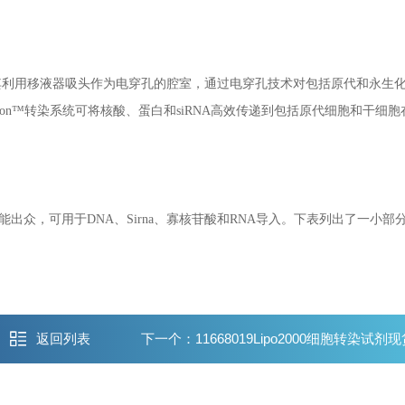
备，其利用移液器吸头作为电穿孔的腔室，通过电穿孔技术对包括原代和永生
n™转染系统可将核酸、蛋白和siRNA高效传递到包括原代细胞和干细胞
性能出众，可用于DNA、Sirna、寡核苷酸和RNA导入。下表列出了一小部分T
返回列表
下一个：
11668019Lipo2000细胞转染试剂