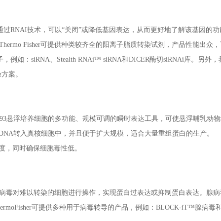
。通过RNAI技术，可以“关闭”或降低基因表达，从而更好地了解该基因的
ermo Fisher可提供种类较齐全的阳离子脂质转染试剂，产品性能出众
如：siRNA、Stealth RNAi™ siRNA和DICER酶切siRNAi库。另
验方案。
用于CHO和293悬浮培养细胞的多功能、规模可调的瞬时表达工具，可使悬浮哺乳动
将质粒DNA转入真核细胞中，并且便于扩大规模，适合大量重组蛋白的生产。
染速度，同时确保细胞毒性低。
病毒对难以转染的细胞进行操作，实现蛋白过表达或抑制蛋白表达。腺病
oFisher可提供多种用于病毒转导的产品，例如：BLOCK-iT™腺病毒