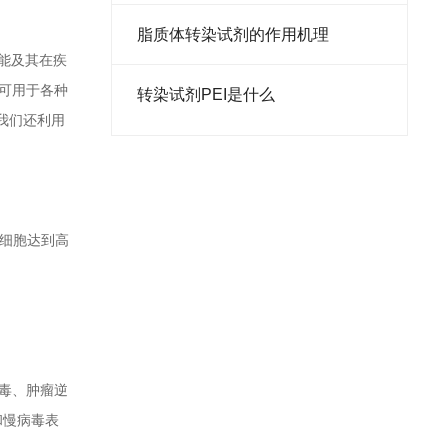
脂质体转染试剂的作用机理
功能及其在疾
，可用于各种
​转染试剂PEI是什么
外，我们还利用
物细胞达到高
毒、肿瘤逆
和慢病毒表