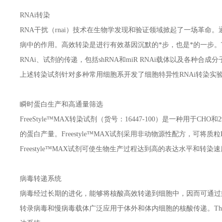
RNAi转染
RNA干扰（rnai）技术在生物学发现和验证领域掀起了一场革命
病中的作用。高效转染是进行有效基因沉默的*步，也是*的一步。Th
RNAi、试剂的传递，包括shRNA和miR RNAi载体以及各种合成分子，例
上述转染试剂针对多种常用细胞系开发了细胞特异性RNAi转染实
瞬时蛋白生产和高通量筛选
FreeStyle™MAX转染试剂（货号：16447-100）是一种
的蛋白产量。Freestyle™MAX试剂采用非动物源性配方，可
Freestyle™MAX试剂可使生物生产过程达到高的表达水平和转
病毒转递系统
病毒经过长期的进化，能够将核酸高效转递到细胞中，因而可通过
转录病毒和慢病毒载体广泛应用于体外和体内细胞的核酸传递。Therm