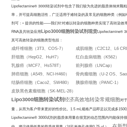
Lipofectamine® 3000转染试剂中包含了我们较为先进的脂
率，并可提高细胞活性，广泛适用于难转染的及常见的细胞种类（例如HEK
剂可：
• 提供的性能——我们针对难以转染的细胞种类实现了高转染效
RNA及共转染应用
Lipofecta
Lipo3000细胞转染试剂现货
其可高效转染的细胞类型包括：
成纤维细胞（3T3、COS-7）
成肌细胞（C2C12、L6 CRL
肝细胞（HepG2、HuH7）
红白血病细胞（K562）
乳腺癌（MCF7、Hs578T）
前列腺癌（LNCap）
肺癌细胞（A549、NCI-H460）
骨肉瘤细胞（U-2 OS、Sao
结肠癌细胞（Caco2、SW480）
胰腺癌细胞（PANC-1）
皮肤黑色素瘤细胞（SK-MEL-28）
Lipo3000细胞转染试剂
经济高效地转染常规细胞
对于
量，从而为客户带来更好的性价比。1.5 mL规格产品即足以完成多150
Lipofectamine® 3000试剂的脂质体用量在很宽的动态范围
在新
中，建议使用低毒的脂质体用量（24孔板每孔使用0.75 µL）。