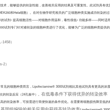
质体纳米颗粒技术，能够提供的转染性能，改善相关应用的结果及可重复性。此试剂具有
293和Hela细胞）。
在对生物学研究相关的广泛细胞种类实施成功转染的过
率的试剂
• 提高细胞活性——对细胞作用温和，毒性很低
• 功能多样——同时适用
mine® 3000试剂专门针对难转染的细胞种类进行了优化，能够为广泛的细胞种类提供
-1458）
s-2）
常见的细胞种类而言，Lipofectamine® 3000试剂相比其他试剂具有更高的
在低毒条件下获得优异的转染效率
0次的转染反应（24孔板中）。
内均能保持很高的转染效率，可按需进行简便快速的条件优化。在需要将细胞损伤降至低
型基因组编辑的相关应用中获得高转染效率
Lipofectamine® 