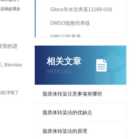
化后续处理步
Gibco羊水培养基11269-016
DMSO细胞培养级
GIBCO培养基
经营的进
Hyclone培养基
相关文章
双抗，胰酶
 Biovision, Millipore, Amresco, Merck, CST, Axygen, Corning, NUN
ARTICLES
细胞转染试剂
N2添加剂
如欲详细了
​脂质体转染注意事项有哪些
B-27,N-2,转染试剂
​脂质体转染法的优缺点
查看全部产品
脂质体转染法的原理