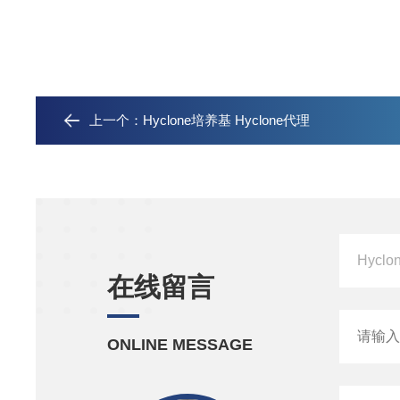
位有着广泛的交流、合作。
公司自成立以来，始终秉承着“用诚信服务科研“的宗旨，秉承着满
前售后服务，赢得生物界老师*的赞誉及信赖，并与国内外众多高
上一个：
Hyclone培养基 Hyclone代理
在线留言
ONLINE MESSAGE