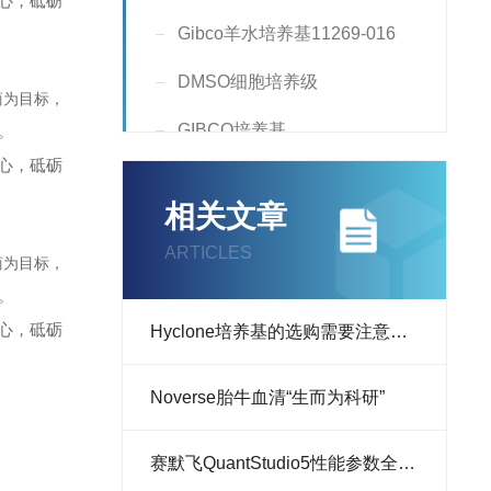
心，砥砺
Gibco羊水培养基11269-016
DMSO细胞培养级
商为目标，
GIBCO培养基
。
心，砥砺
Hyclone培养基
相关文章
双抗，胰酶
ARTICLES
商为目标，
细胞转染试剂
。
N2添加剂
心，砥砺
Hyclone培养基的选购需要注意哪些内容？
B-27,N-2,转染试剂
热情*的售
Noverse胎牛血清“生而为科研”
查看全部产品
研、药企单
​赛默飞QuantStudio5性能参数全解析