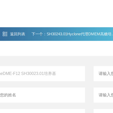
足客户需求的市场理念，凭借其*的生产设备工艺、严格的质检质控把关、
校、科研、药企单位有着广泛的交流、合作。
返回列表
下一个：
SH30243.01Hyclone代理DMEM高糖培养基浙江杭州