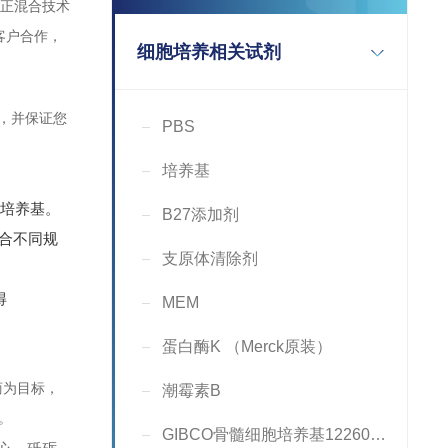
真正混合技术
客户合作，
细胞培养相关试剂
求，并保证您
PBS
培养基
培养基。
B27添加剂
适合不同规
支原体清除剂
得
MEM
蛋白酶K （Merck原装）
商为目标，
潮霉素B
。
GIBCO骨髓细胞培养基12260-014