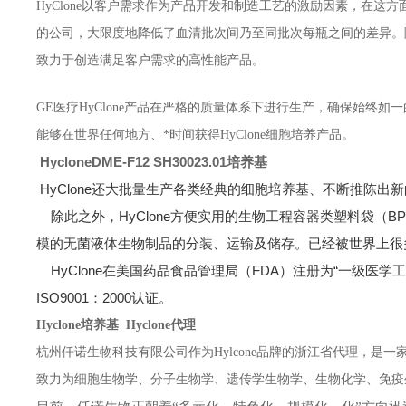
HyClone以客户需求作为产品开发和制造工艺的激励因素，在这方
的公司，大限度地降低了血清批次间乃至同批次每瓶之间的差异。随
致力于创造满足客户需求的高性能产品。
GE医疗HyClone产品在严格的质量体系下进行生产，确保始
能够在世界任何地方、*时间获得HyClone细胞培养产品。
HycloneDME-F12 SH30023.01培养基
HyClone
还大批量生产各类经典的细胞培养基、不断推陈出新
除此之外，HyClone方便实用的生物工程容器类塑料袋（
模的无菌液体生物制品的分装、运输及储存。已经被世界上很
HyClone
在美国药品食品管理局（FDA）注册为“一级医学工
ISO9001：2000认证。
Hyclone培养基
Hyclone代理
杭州仟诺生物科技有限公司作为Hylcone品牌的浙江省代理，
致力为细胞生物学、分子生物学、遗传学生物学、生物化学、免疫