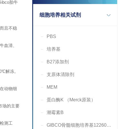
bco胎牛
细胞培养相关试剂
而且不稳
PBS
牛血清、
培养基
B27添加剂
0℃解冻。
支原体清除剂
MEM
在动物细
蛋白酶K （Merck原装）
市场的主要
潮霉素B
检测工
GIBCO骨髓细胞培养基12260-014