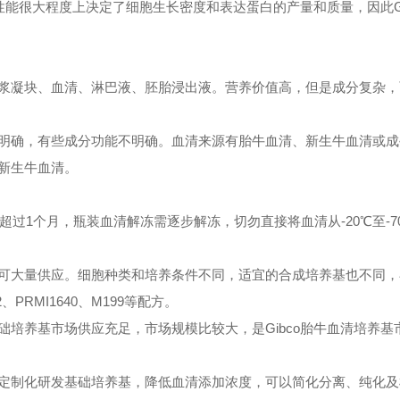
能很大程度上决定了细胞生长密度和表达蛋白的产量和质量，因此Gi
凝块、血清、淋巴液、胚胎浸出液。营养价值高，但是成分复杂，
确，有些成分功能不明确。血清来源有胎牛血清、新生牛血清或成
新生牛血清。
超过1个月，瓶装血清解冻需逐步解冻，切勿直接将血清从-20℃至-7
大量供应。细胞种类和培养条件不同，适宜的合成培养基也不同，
PRMI1640、M199等配方。
养基市场供应充足，市场规模比较大，是Gibco胎牛血清培养基
制化研发基础培养基，降低血清添加浓度，可以简化分离、纯化及