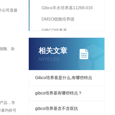
Gibco羊水培养基11269-016
小公司直接
DMSO细胞培养级
GIBCO培养基
Hyclone培养基
细胞、杂
相关文章
双抗，胰酶
ARTICLES
细胞转染试剂
N2添加剂
Gibco培养基是什么,有哪些特点
B-27,N-2,转染试剂
gibco培养基有哪些特点？
产品，市
查看全部产品
gibco培养基含不含双抗
养基均价可