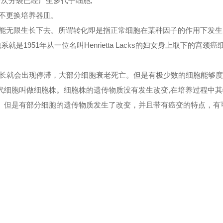
多次分裂已经产生多代子细胞;
不更换培养器皿。
能无限生长下去。所谓转化即是指正常细胞在某种因子的作用下发生
1951年从一位名叫Henrietta Lacks的妇女身上取下的宫颈
长就会出现停滞，大部分细胞衰老死亡。但是有极少数的细胞能够度过
传代细胞叫做细胞株。细胞株的遗传物质没有发生改变,在培养过程中
去。但是有部分细胞的遗传物质发生了改变，并且带有癌变的特点，有