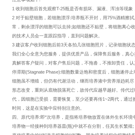
1 收到细胞后首先观察T-25瓶是否有损坏、漏液、浑浊等现
2 对于贴壁细胞，若细胞漂浮:培养瓶不开封，用75%酒精
常，剩余漂浮的细胞可以去掉;如细胞还不贴壁，将细胞离心
的技术人员会一直跟踪指导，直到问题解决。
3 建议客户收到细胞后前3天各拍几张细胞照片，记录细胞状
我们全心全意为您服务，提供优质产品，保障售后服务，真心
真解答客户疑问，对客户售后问题，不拖沓，不推卸责任，认
停滞期(Stagnate Phase):细胞数量达饱和密度后，细胞
细胞虽不增殖，但仍有代谢活动，继而培养液中营养渐趋耗尽
形态改变，重则从底物脱落死亡，故传代应越早越好。传代过
代，因细胞已受损，需要恢复，至少还要再传1~2两代，通
时间，这是在实验中应特别注意的。
四、原代培养:即*次培养，是指将培养物放置在体外生长环境
培养物一经接种到培养器皿(瓶)中就不在分割，任其生长繁殖;