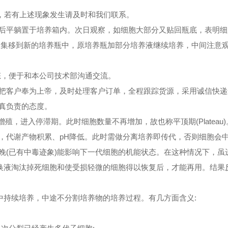
象，若有上述现象发生请及时和我们联系。
擦拭后平躺置于培养箱内。次日观察，如细胞大部分又贴回瓶底，表明
收集移到新的培养瓶中，原培养瓶加部分培养液继续培养，中间注意
态，便于和本公司技术部沟通交流。
把客户奉为上帝，及时处理客户订单，全程跟踪货源，采用诚信快递
真负责的态度。
遂停止增殖，进入停滞期。此时细胞数量不再增加，故也称平顶期(Plateau
，代谢产物积累、pH降低。此时需做分离培养即传代，否则细胞会
晚(已有中毒迹象)能影响下一代细胞的机能状态。在这种情况下，虽
过换液淘汰掉死细胞和使受损轻微的细胞得以恢复后，才能再用。结果
中持续培养，中途不分割培养物的培养过程。有几方面含义: