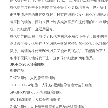
原代培养中的“代”并非细胞的“代”数，因为培养过程中细胞经
原代培养过程中不分割培养物不等于不更换培养液，也不等于
正常细胞培养的世代数有限，只有癌细胞和发生转化的细胞才
有癌性的细胞。目前世界上许多实验室所广泛传用的HeLa细胞系就是
成。此细胞系一直延用至今。
原代培养的细胞一般传至10代左右就不易传下去了，细胞的生
继续传下去，这些存活的细胞一般能够传到40~50代，这种
保持。当细胞株传至50代以后又会出现“危机”，不能再传下
条件下无限制地传代下去，这种传代细胞称为细胞系。
SK-RC-20人肾癌细胞
相关产品：
T-47D细胞，人乳腺管癌细胞
CCD-1095Sk细胞，人乳腺浸润性导管癌旁皮肤细胞
SK-BR-3*细胞，人乳腺腺癌细胞
SW 1353细胞，人软骨肉瘤细胞
GNM 细胞，人上颌牙龈癌颈淋巴结转移癌细胞