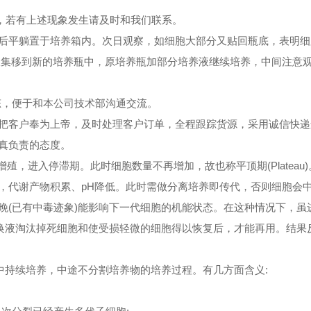
象，若有上述现象发生请及时和我们联系。
擦拭后平躺置于培养箱内。次日观察，如细胞大部分又贴回瓶底，表明
收集移到新的培养瓶中，原培养瓶加部分培养液继续培养，中间注意
态，便于和本公司技术部沟通交流。
把客户奉为上帝，及时处理客户订单，全程跟踪货源，采用诚信快递
真负责的态度。
遂停止增殖，进入停滞期。此时细胞数量不再增加，故也称平顶期(Plateau
，代谢产物积累、pH降低。此时需做分离培养即传代，否则细胞会
晚(已有中毒迹象)能影响下一代细胞的机能状态。在这种情况下，虽
过换液淘汰掉死细胞和使受损轻微的细胞得以恢复后，才能再用。结果
中持续培养，中途不分割培养物的培养过程。有几方面含义: