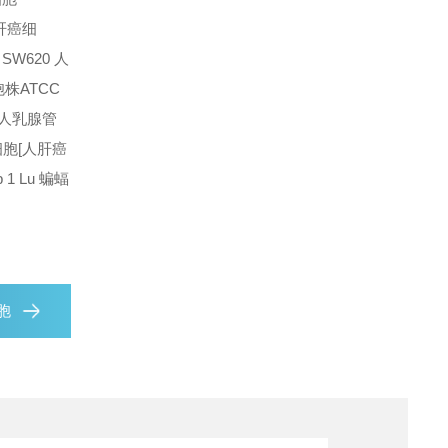
人肝癌细
SW620 人
胞株
ATCC
D 人乳腺管
1细胞[人肝癌
 1 Lu 蝙蝠
胞