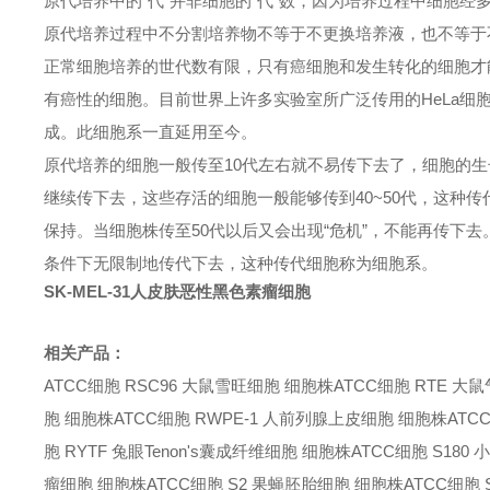
原代培养中的“代”并非细胞的“代”数，因为培养过程中细胞经
原代培养过程中不分割培养物不等于不更换培养液，也不等于
正常细胞培养的世代数有限，只有癌细胞和发生转化的细胞才
有癌性的细胞。目前世界上许多实验室所广泛传用的HeLa细胞系就是
成。此细胞系一直延用至今。
原代培养的细胞一般传至10代左右就不易传下去了，细胞的生
继续传下去，这些存活的细胞一般能够传到40~50代，这种
保持。当细胞株传至50代以后又会出现“危机”，不能再传下
条件下无限制地传代下去，这种传代细胞称为细胞系。
SK-MEL-31人皮肤恶性黑色素瘤细胞
相关产品：
ATCC细胞 RSC96 大鼠雪旺细胞 细胞株
ATCC细胞 RTE 
胞 细胞株
ATCC细胞 RWPE-1 人前列腺上皮细胞 细胞株
ATC
胞 RYTF 兔眼Tenon's囊成纤维细胞 细胞株
ATCC细胞 S18
瘤细胞 细胞株
ATCC细胞 S2 果蝇胚胎细胞 细胞株
ATCC细胞 