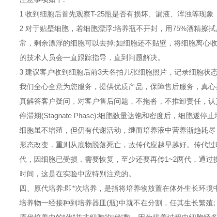
1 收到细胞后首先观察T-25瓶是否有损坏、漏液、浑浊等现
2 对于贴壁细胞，若细胞漂浮:培养瓶不开封，用75%酒精
常，剩余漂浮的细胞可以去掉;如细胞还不贴壁，将细胞离心
的技术人员会一直跟踪指导，直到问题解决。
3 建议客户收到细胞后前3天各拍几张细胞照片，记录细胞状
我们全心全意为您服务，提供优质产品，保障售后服务，真心
真解答客户疑问，对客户售后问题，不拖沓，不推卸责任，认
停滞期(Stagnate Phase):细胞数量达饱和密度后，细胞
细胞虽不增殖，但仍有代谢活动，继而培养液中营养渐趋耗尽
形态改变，重则从底物脱落死亡，故传代应越早越好。传代过
代，因细胞已受损，需要恢复，至少还要再传1~2两代，通
时间，这是在实验中应特别注意的。
四、原代培养:即*次培养，是指将培养物放置在体外生长环境
培养物一经接种到培养器皿(瓶)中就不在分割，任其生长繁殖;