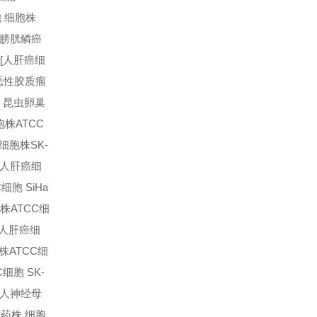
胞 细胞株
 人膀胱鳞癌
胞[人肝癌细
XG恶性胶质瘤
9 昆虫卵巢
胞株
ATCC
 细胞株
SK-
胞[人肝癌细
细胞 SiHa
胞株
ATCC细
1 人肝癌细
胞株
ATCC细
C细胞 SK-
H 人神经母
耐药株 细胞