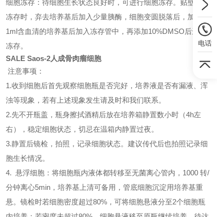
细胞冻存：待细胞生长状态良好时，可进行细胞冻存。贴壁细胞
冻存时，弃去培养基后加入少量胰酶，细胞变圆脱落后，加入约
1ml含血清的培养基后加入冻存管中，再添加10%DMSO后进行
电话
冻存。
SALE Saos-2人成骨肉瘤细胞
注意事项：
1.收到细胞后首先观察细胞瓶是否完好，培养液是否有漏液、浑
浊等现象，若有上述现象发生请及时和我们联系。
2.先不开瓶盖，瓶身擦拭酒精后放在培养箱静置数小时（4h左
右），稳定细胞状态，切忌在温箱内静置过夜。
3.静置后镜检，拍照，记录细胞状态。建议传代后也拍照记录细
胞生长情况。
4. 悬浮细胞：将细胞瓶内液体都转移至无菌离心管内，1000 转/
分钟离心5min，培养基上清可备用，管底细胞沉淀用培养基重
悬。镜检时若细胞密度超过80%，可将细胞悬液分至2个细胞瓶
内培养；若密度未超过80%，细胞悬液移至原瓶继续培养，待达