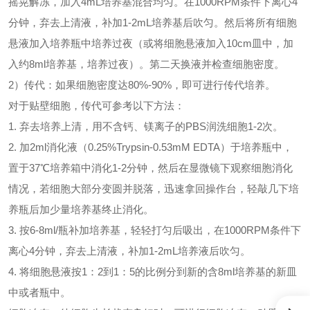
摇晃解冻，加入4mL培养基混合均匀。在1000RPM条件下离心4
分钟，弃去上清液，补加1-2mL培养基后吹匀。然后将所有细胞
悬液加入培养瓶中培养过夜（或将细胞悬液加入10cm皿中，加
入约8ml培养基，培养过夜）。第二天换液并检查细胞密度。
2）传代：如果细胞密度达80%-90%，即可进行传代培养。
对于贴壁细胞，传代可参考以下方法：
1. 弃去培养上清，用不含钙、镁离子的PBS润洗细胞1-2次。
2. 加2ml消化液（0.25%Trypsin-0.53mM EDTA）于培养瓶中，
置于37℃培养箱中消化1-2分钟，然后在显微镜下观察细胞消化
情况，若细胞大部分变圆并脱落，迅速拿回操作台，轻敲几下培
养瓶后加少量培养基终止消化。
3. 按6-8ml/瓶补加培养基，轻轻打匀后吸出，在1000RPM条件下
离心4分钟，弃去上清液，补加1-2mL培养液后吹匀。
4. 将细胞悬液按1：2到1：5的比例分到新的含8ml培养基的新皿
中或者瓶中。