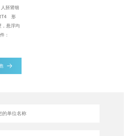
1 人胚肾细
RT4 形
贴壁，悬浮均
条件：
胞