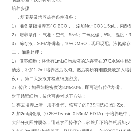
培养步骤
一．培养基及培养冻存条件准备：
1） 准备基础培养基( GIBCO，，添加NaHCO3 1.5g/L，丙酮
2） 培养条件： 气相：空气，95%；二氧化碳，5%。 温度：3
3） 冻存液：90%*培养基，10%DMSO，现用现配。液氮储
二． 细胞处理：
1） 复苏细胞：将含有1mL细胞悬液的冻存管在37℃水浴中迅
清液，补加1-2mL培养基后吹匀。然后将所有细胞悬液加入培
夜）。第二天换液并检查细胞密度。
2）传代：如果细胞密度达80%-90%，即可进行传代培养。
对于贴壁细胞，传代可参考以下方法：
1. 弃去培养上清，用不含钙、镁离子的PBS润洗细胞1-2次。
2. 加2ml消化液（0.25%Trypsin-0.53mM EDT
大部分变圆并脱落，迅速拿回操作台，轻敲几下培养瓶后加少