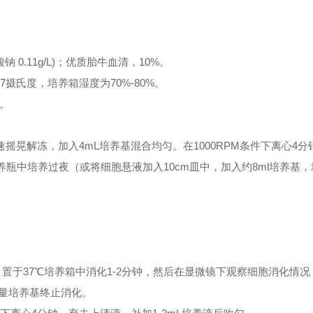
酸钠 0.11g/L)；优质胎牛血清，10%。
7摄氏度，培养箱湿度为70%-80%。
存。
速摇晃解冻，加入4mL培养基混合均匀。在1000RPM条件下离心4
养瓶中培养过夜（或将细胞悬液加入10cm皿中，加入约8ml培养基
A）于培养瓶中，置于37℃培养箱中消化1-2分钟，然后在显微镜下观察细胞消化情
量培养基终止消化。