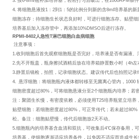
3. 按6-8ml/瓶补加培养基，轻轻打匀后吸出，在1000RP
4. 将细胞悬液按1：2到1：5的比例分到新的含8ml培养基的
细胞冻存：待细胞生长状态良好时，可进行细胞冻存。贴壁细
培养基后加入冻存管中，再添加10%DMSO后进行冻存。
RPMI-8402人急性T淋巴细胞白血病细胞
注意事项：
1.收到细胞后首先观察细胞瓶是否完好，培养液是否有漏液
2.先不开瓶盖，瓶身擦拭酒精后放在培养箱静置数小时（4h
3.静置后镜检，拍照，记录细胞状态。建议传代后也拍照记录
4. 悬浮细胞：将细胞瓶内液体都转移至无菌离心管内，1000
细胞密度超过80%，可将细胞悬液分至2个细胞瓶内培养；若
注：聚团生长慢，有密度依赖，必须使用T25培养瓶竖立培养，
贴壁细胞：若细胞密度超过80%，可正常传代；若未超过80%
松。备注：细胞贴壁慢，传代后细胞放2天不动。
5.细胞瓶内的培养基含血清和双抗，可收集后4℃保存备用，
培养基，使细胞逐渐适应培养条件，以免因不适应而造成生长