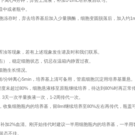
M条件下离心4分钟，弃去上清液，补加1-2mL培养液后吹匀。
新皿中或者瓶中。
胞冻存时，弃去培养基后加入少量胰酶，细胞变圆脱落后，加入约1m
、浑浊等现象，若有上述现象发生请及时和我们联系。
左右），稳定细胞状态，切忌在温箱内静置过夜。
细胞生长情况。
 转/分钟离心5min，培养基上清可备用，管底细胞沉淀用培养基重悬
密度未超过80%，细胞悬液移至原瓶继续培养，待达到80%时再正常
3天一次半量换液一次，1-2周传代一次。
，收集细胞瓶内的培养基，留8ml继续培养至80%左右再传代，瓶盖
可补加2%血清。刚开始传代时建议一半用细胞瓶内的培养基，一半用
状态不佳。