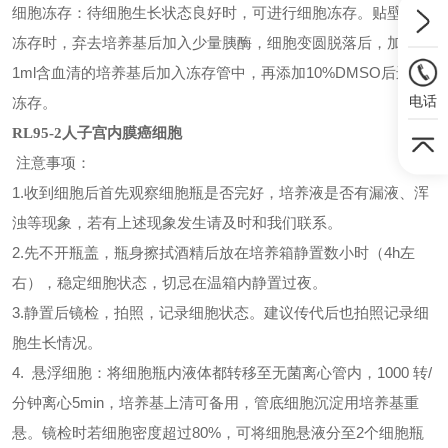
细胞冻存：待细胞生长状态良好时，可进行细胞冻存。贴壁细胞
冻存时，弃去培养基后加入少量胰酶，细胞变圆脱落后，加入约
1ml含血清的培养基后加入冻存管中，再添加10%DMSO后进行
电话
冻存。
RL95-2人子宫内膜癌细胞
注意事项：
1.收到细胞后首先观察细胞瓶是否完好，培养液是否有漏液、浑
浊等现象，若有上述现象发生请及时和我们联系。
2.先不开瓶盖，瓶身擦拭酒精后放在培养箱静置数小时（4h左
右），稳定细胞状态，切忌在温箱内静置过夜。
3.静置后镜检，拍照，记录细胞状态。建议传代后也拍照记录细
胞生长情况。
4. 悬浮细胞：将细胞瓶内液体都转移至无菌离心管内，1000 转/
分钟离心5min，培养基上清可备用，管底细胞沉淀用培养基重
悬。镜检时若细胞密度超过80%，可将细胞悬液分至2个细胞瓶