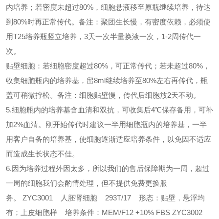
内培养；若密度未超过80%，细胞悬液移至原瓶继续培养，待达
到80%时再正常传代。备注：聚团生长慢，有密度依赖，必须使
用T25培养瓶竖立培养，3天一次半量换液一次，1-2周传代一
次。
贴壁细胞：若细胞密度超过80%，可正常传代；若未超过80%，
收集细胞瓶内的培养基，留8ml继续培养至80%左右再传代，瓶
盖可稍微拧松。备注：细胞贴壁慢，传代后细胞放2天不动。
5.细胞瓶内的培养基含血清和双抗，可收集后4℃保存备用，可补
加2%血清。刚开始传代时建议一半用细胞瓶内的培养基，一半
用客户自备的培养基，使细胞逐渐适应培养条件，以免因不适应
而造成生长状态不佳。
6.因为培养过程外因太多，所以我们的售后保障期为一周，超过
一周的细胞我们会酌情处理，但不提供免费更换服
务。
ZYC3001 人胚肾细胞 293T/17 形态：贴壁，悬浮均
有；上皮细胞样 培养条件：MEM/F12 +10% FBS
ZYC3002