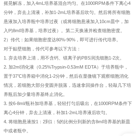
摇晃解冻，加入4mL培养基混合均匀。在1000RPM条件下离心4
分钟，弃去上清液，补加1-2mL培养基后吹匀。然后将所有细胞
悬液加入培养瓶中培养过夜（或将细胞悬液加入10cm皿中，加
入约8ml培养基，培养过夜）。第二天换液并检查细胞密度。
2）传代：如果细胞密度达80%-90%，即可进行传代培养。
对于贴壁细胞，传代可参考以下方法：
1. 弃去培养上清，用不含钙、镁离子的PBS润洗细胞1-2次。
2. 加2ml消化液（0.25%Trypsin-0.53mM EDTA）于培养瓶中，
置于37℃培养箱中消化1-2分钟，然后在显微镜下观察细胞消化
情况，若细胞大部分变圆并脱落，迅速拿回操作台，轻敲几下培
养瓶后加少量培养基终止消化。
3. 按6-8ml/瓶补加培养基，轻轻打匀后吸出，在1000RPM条件下
离心4分钟，弃去上清液，补加1-2mL培养液后吹匀。
4. 将细胞悬液按1：2到1：5的比例分到新的含8ml培养基的新皿
中或者瓶中。