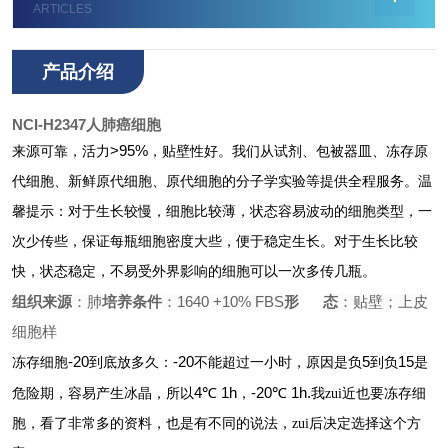
ARTICLES
产品介绍
NCI-H2347人肺癌细胞
>95%
来源可靠，活力
，贴壁性好。我们从试剂、包被器皿、冻存原
代细胞、新鲜原代细胞、原代细胞的分子学实验等提供全程服务。温
馨提示：对于生长较慢，细胞比较薄，状态容易波动的细胞类型，一
次少传些，保证每瓶细胞密度大些，便于稳定生长。对于生长比较
快，状态稳定，不易受外界影响的细胞可以一次多传几瓶。
组织来源
：肺
培养条件
：1640 +10% FBS
形 态
：贴壁；上皮
细胞样
-20
-20
5
15
冻存细胞
到底放多久：
不能超过一小时，原因是负
到负
是
4℃ 1h
-20℃ 1h.
危险期，容易产生冰晶，所以
，
我zui近也要冻存细
胞，看了非常多的资料，也是有不同的说法，zui后决定选择这个方