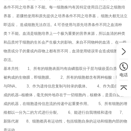
条件不同之培养基？不能。每一细胞株均有其特定使用且已适应之细胞培
养基， 若骤然使用和原先提供之培养条件不同之培养基， 细胞大都无法立
即适应， 造成细胞无法存活。4.可否使用与原先培养条件不同之血清种
类？不能。血清是细胞培养上一个极为重要的营养来源，所以血清的种类
和品质对于细胞的生长会产生极大的影响。来自不同物种的血清， 在一些
物质或分子的量或内容物上都有所不同，血清使用错误常会造成细胞无法
存活。
基本共性:
1、所有的细胞表面均有由磷脂双分子层与镶嵌蛋白质及糖
电话
被构成的生物膜，即细胞膜。
2、所有的细胞都含有两种核酸：即DNA
与RNA。
3、作为遗传信息复制与转录的载体。
4、作为蛋白质合
成的机器─核糖体，毫无例外地存在于一切细胞内，核糖体，是蛋白质合
成的机器，在细胞遗传信息流的传递中起重要作用。
5、所有细胞的增
殖都以一分为二的方式进行分裂。
6、能进行自我增殖和遗传
7、
新陈代谢
8、细胞都具有运动性，包括细胞自身的运动和细胞内部的物
质运动