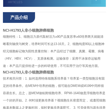
ARTICLES
产品介绍
NCI-H1793人非小细胞肺癌细胞
细胞特性：
1、细胞活力
原代取材活力≥90
产品复苏率≥60
培养两天就能清
晰看到轴突与树突，培养时间可长达13-16天。
2、细胞纯度
80以上细胞神
经元细胞标记物为阳性
质量控制：
本产品经过了细菌、真菌、霉菌、病毒
（HIV、HBV、HCV）、支原体检测。
运输保存：
采用干冰保存运输
用
途：
本产品只提供给进一步的科研使用，不可应用于治疗等其他方面。
NCI-H1793人非小细胞肺癌细胞
技术相关问答：
1. 如何选用特殊细胞系培养基？培养某一类型细胞没有固
定的培养条件。在MEM中培养的细胞，很可能在DMEM或M199中同样很
容易生长。总之，选MEM做粘附细胞培养、RPMI-1640做悬浮细胞培养是
一个好的开始。2. 何时须更换培养基？视细胞生长密度而定， 或遵照细胞
株基本数据上之更换时间，按时更换培养基即可。 3. 可否使用与原先培养