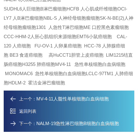
SUDHL6人巨细胞B淋巴瘤细胞
HCFB 人心肌成纤维细胞
OCI-
LY7 人B淋巴瘤细胞
NBL-S 人神经母细胞瘤细胞
SK-N-BE(2)人神
经母细胞瘤细胞
1301 人急性T淋巴细胞
ME 口腔黑色素瘤细胞
CCC-HHM-2人胚心肌组织来源细胞
EMT6小鼠癌细胞
CAL-
120 人癌细胞
FU-OV-1 人卵巢癌细胞
HCC-78 人肺腺癌细
胞
BE3 食道癌细胞 高
HuCCT1胆管上皮癌细胞
LIM1215结直
肠癌细胞
H3255 肺癌细胞
MV4-11 急性单核细胞白血病细胞
MONOMAC6 急性单核细胞白血病细胞
LCLC-97TM1 人肺癌细
胞
HDLM-2 霍洁金淋巴瘤细胞
MV-4-11人髓性单核细胞白血病细胞
上一个：
返回列表
NALM-19急性淋巴细胞B细胞白血病细胞
下一个：