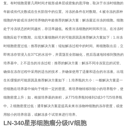
复。有时细胞需要几周时间才能形成单层或密集的悬浮物，取决于冷冻时细胞的
年龄或传代次数或在生长阶段中的位置。冷冻的条件在对数期。
4.被冷冻的原种
细胞的年龄或冷冻时培养物的年龄
推荐的解决方案：解冻最近冷冻的细胞。细胞
处于冷冻状态的时间越长，存活率越低。检查冷冻细胞的时间和方法。在冷冻时
细胞应处于对数期。
出现大量细胞碎片的可能原因及推荐解决方案如下：
1.冷冻
时细胞密度过低：推荐的解决方案：缩短解冻过程中的时间。将细胞取出后，立
即将冻存管浸入在37℃的水浴中，并震荡至全部融化，然后迅速地转移到预热的
培养基中。
2.不适当的冷冻过程：推荐的解决方案：解冻不同冷冻室总的试管。
确保在冻存过程中采用的适当的技术，并确保使用了适量和适合的冷冻液。
出现
生长缓慢的可能原因及推荐解决方案如下：
1.培养瓶的大小：一般解决方案是一
些细胞在培养基中倾向于维持一定的密度。将培养物转移到较小的培养瓶中，使
细胞密度上升；如，根据培养基的体积，从T75培养瓶转移到2或3个T25培养瓶
中。
2.细胞密度过低：
通常解决方案是提高未来冷冻物种细胞的冻存密度，或使
用较小的培养容器，或解冻多个试管来进行培养。
LN-340星形细胞瘤分级IV细胞