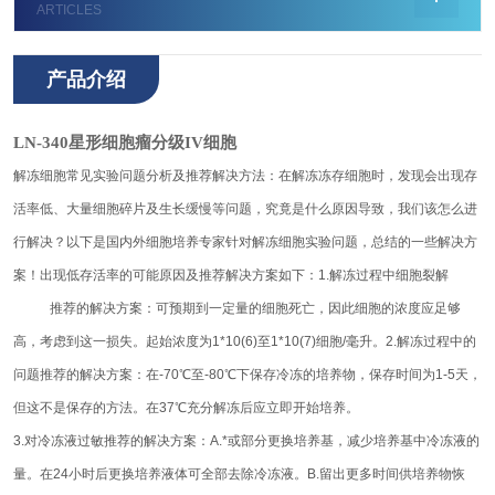
ARTICLES
产品介绍
LN-340星形细胞瘤分级IV细胞
解冻细胞常见实验问题分析及推荐解决方法：
在解冻冻存细胞时，发现会出现存
活率低、大量细胞碎片及生长缓慢等问题，究竟是什么原因导致，我们该怎么进
行解决？以下是国内外细胞
培养专家针对解冻细胞实验问题，总结的一些解决方
案！
出现低存活率的可能原因及推荐解决方案如下：
1.解冻过程中细胞裂解
推荐的解决方案：可预期到一定量的细胞死亡，因此细胞的浓度应足够
高，考虑到这一损失。起始浓度为1*10(6)至1*10(7)细胞/毫升。
2.解冻过程中的
问题
推荐的解决方案：在-70℃至-80℃下保存冷冻的培养物，保存时间为1-5天，
但这不是保存的方法。在37℃充分解冻后应立即开始培养。
3.对冷冻液过敏
推荐的解决方案：A.*或部分更换培养基，减少培养基中冷冻液的
量。在24小时后更换培养液体可全部去除冷冻液。B.留出更多时间供培养物恢