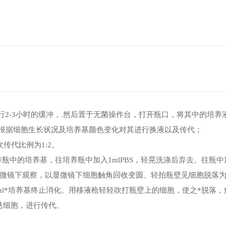
进行2-3小时的缓冲，.然后置于无菌操作台，打开瓶口，将其中的培养
根据细胞生长状况及培养基颜色变化对其进行换液以及传代；
次传代比例为1:2。
培养瓶中的培养基，往培养瓶中加入1mlPBS，轻晃洗涤后弃去。往瓶中
显微镜下观察，以显微镜下细胞
触角回收变圆、轻拍瓶壁见细胞脱落
ml*培养基终止消化。用移液枪轻轻吹打瓶壁上的细胞，使之*脱落，
重悬细胞，进行传
代。