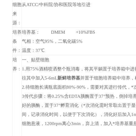
细胞
从ATCC
/中科院/协和医院等地
引进
来
源：
培养
培养基： DMEM +10%FBS
条
气相：空气95%，二氧化碳5%
件
：
温度：37℃
培
一、
贴壁细胞
养：
1.用75%酒精喷洒整个瓶消毒，将其平躺置于培养箱中
往其中加入5-6mL
新鲜培养基
并置于细胞培养箱中培养，
2.待细胞长满瓶底面积80%-90%，需要对其进行传代，*
3
传代步骤：将0.25%含EDTA胰酶置于37°预热，倒掉
好的胰酶，置于37°孵育消化（*次消化需时常取出置于
间，记录消化时间，以便于下次消化
），消化好后加入1
细胞悬液，1200rpm离心3min，弃上清，加入*培养基