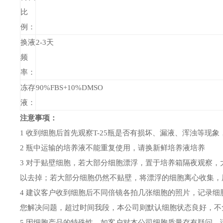
比
例：
换液
2-3天
频
率：
冻存
90%FBS+10%DMSO
液：
注意事项：
1
收到细胞后首先观察
T-25瓶
是否有损坏
、
漏液、浑浊等现象
2 瓶中运输的培养液不能重复使用，请换新鲜培养液培养
3
对于贴壁细胞，若大部分细胞漂浮，置于培养箱隔夜观察，
以去掉；
若大部分
细胞
仍然不
贴壁，将
漂浮的
细胞离心收集
，
4
建议客户收到细胞后
不同倍镜
各拍几张细胞
的
照片，记录细
您解决问题，超过时间我段，本公司则默认细胞状态良好，不
5 因细胞产品的特殊性，如客户对本公司细胞质量存有疑问，