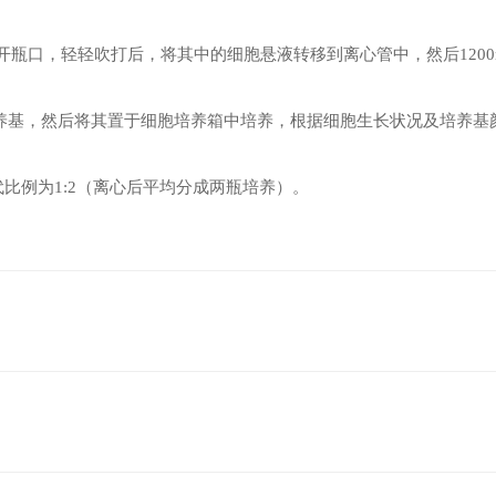
开瓶口，轻轻吹打后，将其中的细胞悬液转移到离心管中，然后1200r
新鲜培养基，然后将其置于细胞培养箱中培养，根据细胞生长状况及培养
代比例为1:2（离心后平均分成两瓶培养）。