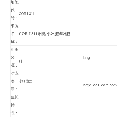
细胞
代
COR-L311
号：
细胞
名
COR-L311细胞,小细胞癌细胞
称：
组织
lung
来
肺
源：
对应
疾
小细胞癌
large_cell_carcino
病：
生长
特
性：