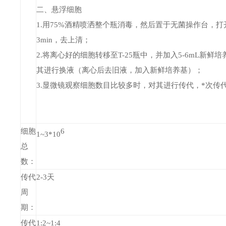
二、悬浮细胞
1.用75%酒精喷洒整个瓶消毒，然后置于无菌操作台，打
3min，去上清；
2.将离心好的细胞转移至T-25瓶中，并加入5-6mL
其进行换液（离心后去旧液，加入新鲜培养基）；
3.显微镜观察细胞数目比较多时，对其进行传代，*次传
细胞
6
1~3*10
总
数：
传代
2-3天
周
期：
传代
1:2~1:4