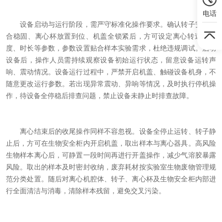
电话
设备启动与运行阶段，需严守标准化操作要求。确认转子安装贴
合稳固、离心杯放置到位、机盖全锁紧后，方可设定离心转速、温
度、时长等参数，参数设置贴合样本实验需求，杜绝违规调试。启动
设备后，操作人员需持续观察设备初始运行状态，留意设备运转声
响、震动情况。设备运行过程中，严禁开启机盖、触碰设备机身，不
随意更改运行参数。若出现异常震动、异响等情况，及时执行停机操
作，待设备全停稳后排查问题，禁止设备未静止时排查故障。
离心结束后的收尾操作同样不容忽视。设备全停止运转、转子静
止后，方可在生物安全柜内开启机盖，取出样本与离心器具。高风险
生物样本离心后，可静置一段时间再进行开盖操作，减少气溶胶暴露
风险。取出的样本及时密封收纳，废弃耗材按实验室生物废物管理规
范分类处置。随后对离心机腔体、转子、离心杯及生物安全柜内部进
行全面清洁与消毒，清除样本残留，避免交叉污染。