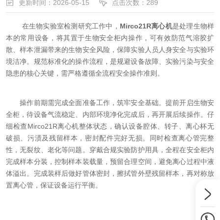
更新时间：2026-05-15
点击次数：289
在生物实验室检测研究工作中，
Mirco21R离心机
是处理生物样
本的常用设备，将其置于生物安全柜内操作，可有效防范气溶胶扩
散、样本泄漏带来的生物安全风险，保障实验人员人身安全与实验环
境洁净。规范标准化的操作流程，是规避设备故障、实验污染与安全
隐患的核心关键，需严格遵循全流程安全操作准则。
操作前期需完成全面准备工作，筑牢安全基础。提前开启生物安
全柜，待设备气流稳定、内部环境净化完成后，再开展后续操作。仔
细检查Mirco21R离心机整体状态，确认设备腔体、转子、离心杯无
破损、污渍及残留样本，密封配件完好无损。同时检查离心管完整
性，无裂纹、老化等问题。穿戴合规实验防护用具，全程在安全柜内
完成样本分装，控制样本装载量，预留合理空间，避免离心过程中液
体溢出。完成装样后做好管体密封，擦拭管外壁残留样本，再对称放
置离心管，保证设备运行平衡。